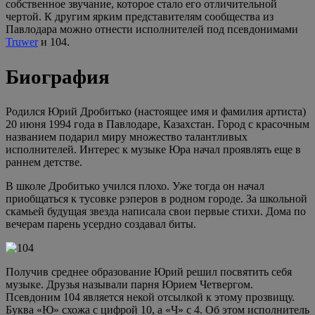
собственное звучание, которое стало его отличительной
чертой. К другим ярким представителям сообщества из
Павлодара можно отнести исполнителей под псевдонимами
Truwer
и 104.
Биография
Родился Юрий Дробитько (настоящее имя и фамилия артиста)
20 июня 1994 года в Павлодаре, Казахстан. Город с красочным
названием подарил миру множество талантливых
исполнителей. Интерес к музыке Юра начал проявлять еще в
раннем детстве.
В школе Дробитько учился плохо. Уже тогда он начал
приобщаться к тусовке рэперов в родном городе. За школьной
скамьей будущая звезда написала свои первые стихи. Дома по
вечерам парень усердно создавал биты.
Получив среднее образование Юрий решил посвятить себя
музыке. Друзья называли парня Юрием Четвергом.
Псевдоним 104 является некой отсылкой к этому прозвищу.
Буква «Ю» схожа с цифрой 10, а «Ч» с 4. Об этом исполнитель