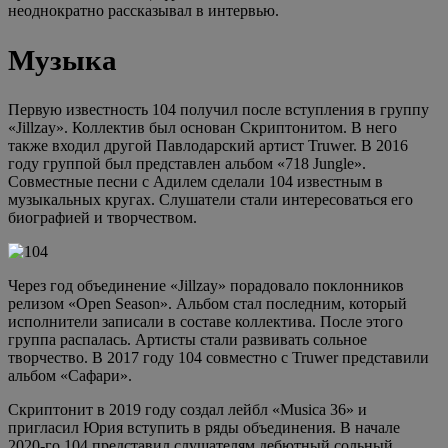
неоднократно рассказывал в интервью.
Музыка
Первую известность 104 получил после вступления в группу
«Jillzay». Коллектив был основан Скриптонитом. В него
также входил другой Павлодарский артист Truwer. В 2016
году группой был представлен альбом «718 Jungle».
Совместные песни с Адилем сделали 104 известным в
музыкальных кругах. Слушатели стали интересоваться его
биографией и творчеством.
Через год объединение «Jillzay» порадовало поклонников
релизом «Open Season». Альбом стал последним, который
исполнители записали в составе коллектива. После этого
группа распалась. Артисты стали развивать сольное
творчество. В 2017 году 104 совместно с Truwer представили
альбом «Сафари».
Скриптонит в 2019 году создал лейбл «Musica 36» и
пригласил Юрия вступить в ряды объединения. В начале
2020-го 104 представил слушателям дебютный сольный