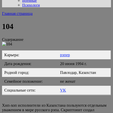
Военные
Психологи
Главная страница
104
Содержание
Карьера:
рэпер
Дата рождения:
20 июня 1994 г.
Родной город:
Павлодар, Казахстан
Семейное положение:
не женат
Социальные сети:
VK
Хип-хоп исполнители из Казахстана пользуются отдельным
уважением в мире русского рэпа. Скриптонит создал