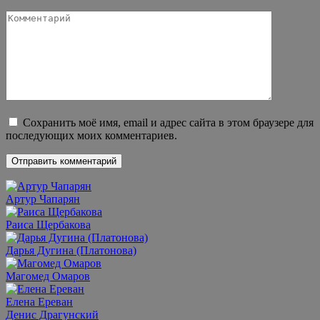
Комментарий
Сохранить моё имя, email и адрес сайта в этом браузере для
последующих моих комментариев.
Артур Чапарян
Раиса Щербакова
Дарья Дугина (Платонова)
Магомед Омаров
Елена Ереван
Денис Драгунский