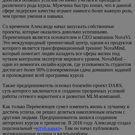
различного рода курсы. Мужчина быстро понял, что в данной
сфере лидерские качества играют намного более важную роль,
чем прочие умения и навыки.
Со временем Александр начал запускать собственные
проекты, которые оказались довольно успешными.
Перевезенцев является основателем и СЕО компании NovaVi.
Это международный тренинговый центр, одним из продуктов
которого является трансформационный тренинг NovaMind,
который помогает людям наладить все сферы жизни под
чутким контролем экспертов мирового уровня. NovaMind –
один из немногих онлайн-курсов, где успеваемость студентов
достигает более 90% (своевременная сдача домашних заданий
и прохождение всей программы курса).
Также предприниматель основал блокчейн-проект DARS,
суть которого заключается в создании прозрачных условий
работы сетевого маркетинга и развитии MLM-компаний.
Как только Перевезенцев сумел изменить жизнь к лучшему и
достичь успеха, он решил делиться накопленным опытом с
другими людьми. Предприниматель занялся созданием
авторских курсов и тренингов. В 2016 году Александр создал
персональный «
ютуб-канал
». Там он начал публиковать
мотивационные ролики и видео-разборы.