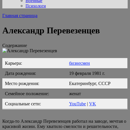
Военные
Психологи
Главная страница
Александр Перевезенцев
Содержание
Карьера:
бизнесмен
Дата рождения:
19 февраля 1981 г.
Место рождения:
Екатеринбург, СССР
Семейное положение:
женат
Социальные сети:
YouTube
|
VK
Когда-то Александр Перевезенцев работал на заводе, мечтая о
красивой жизни. Ему хватило смелости и решительности,