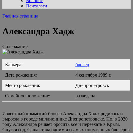
Военные
Психологи
Главная страница
Александра Хадж
Содержание
Карьера:
блогер
Дата рождения:
4 сентября 1989 г.
Место рождения:
Днепропетровск
Семейное положение:
разведена
Известный крымский блогер Александра Хадж родилась и
выросла в городе миллионнике Днепропетровске. Но, в 2020
году Александра решает бросить все и переехать в Крым.
Спустя год, Саша стала одним из самых популярных блогеров