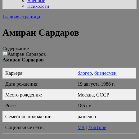
Военные
Психологи
Главная страница
Амиран Сардаров
Содержание
Амиран Сардаров
Карьера:
блогер
,
бизнесмен
Дата рождения:
19 августа 1986 г.
Место рождения:
Москва, СССР
Рост:
185 см
Семейное положение:
разведен
Социальные сети:
VK
|
YouTube