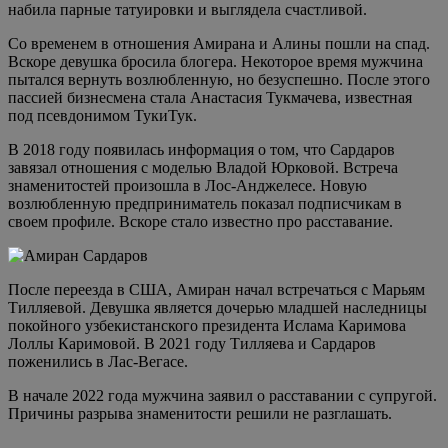
набила парные татуировки и выглядела счастливой.
Со временем в отношения Амирана и Алины пошли на спад.
Вскоре девушка бросила блогера. Некоторое время мужчина
пытался вернуть возлюбленную, но безуспешно. После этого
пассией бизнесмена стала Анастасия Тукмачева, известная
под псевдонимом ТукиТук.
В 2018 году появилась информация о том, что Сардаров
завязал отношения с моделью Владой Юрковой. Встреча
знаменитостей произошла в Лос-Анджелесе. Новую
возлюбленную предприниматель показал подписчикам в
своем профиле. Вскоре стало известно про расставание.
После переезда в США, Амиран начал встречаться с Марьям
Тилляевой. Девушка является дочерью младшей наследницы
покойного узбекистанского президента Ислама Каримова
Лоллы Каримовой. В 2021 году Тилляева и Сардаров
поженились в Лас-Вегасе.
В начале 2022 года мужчина заявил о расставании с супругой.
Причины разрыва знаменитости решили не разглашать.