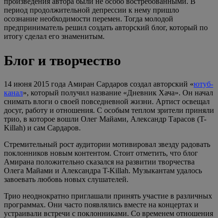
произведения автора были не особо востребованными. В
период продолжительной депрессии к нему пришло
осознание необходимости перемен. Тогда молодой
предприниматель решил создать авторский блог, который по
итогу сделал его знаменитым.
Блог и творчество
14 июня 2015 года Амиран Сардаров создал авторский «
ютуб-
канал
», который получил название «Дневник Хача». Он начал
снимать влоги о своей повседневной жизни. Артист освещал
досуг, работу и отношения. С особым теплом зрители приняли
трио, в которое вошли Олег Майами, Александр Тарасов (T-
Killah) и сам Сардаров.
Стремительный рост аудитории мотивировал звезду радовать
поклонников новым контентом. Стоит отметить, что блог
Амирана положительно сказался на развитии творчества
Олега Майами и Александра T-Killah. Музыкантам удалось
завоевать любовь новых слушателей.
Трио неоднократно приглашали принять участие в различных
программах. Они часто появлялись вместе на концертах и
устраивали встречи с поклонниками. Со временем отношения