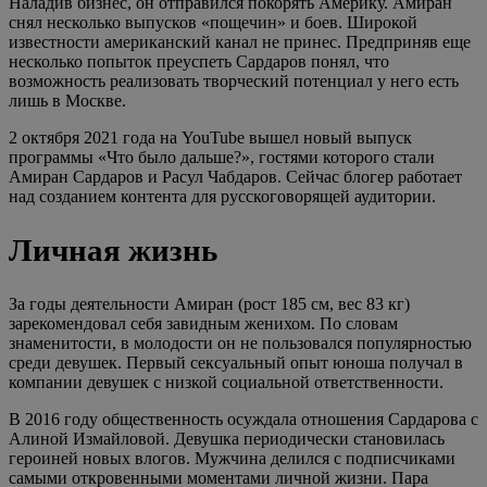
Наладив бизнес, он отправился покорять Америку. Амиран
снял несколько выпусков «пощечин» и боев. Широкой
известности американский канал не принес. Предприняв еще
несколько попыток преуспеть Сардаров понял, что
возможность реализовать творческий потенциал у него есть
лишь в Москве.
2 октября 2021 года на YouTube вышел новый выпуск
программы «Что было дальше?», гостями которого стали
Амиран Сардаров и Расул Чабдаров. Сейчас блогер работает
над созданием контента для русскоговорящей аудитории.
Личная жизнь
За годы деятельности Амиран (рост 185 см, вес 83 кг)
зарекомендовал себя завидным женихом. По словам
знаменитости, в молодости он не пользовался популярностью
среди девушек. Первый сексуальный опыт юноша получал в
компании девушек с низкой социальной ответственности.
В 2016 году общественность осуждала отношения Сардарова с
Алиной Измайловой. Девушка периодически становилась
героиней новых влогов. Мужчина делился с подписчиками
самыми откровенными моментами личной жизни. Пара