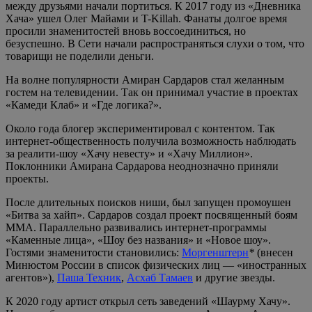
между друзьями начали портиться. К 2017 году из «Дневника
Хача» ушел Олег Майами и T-Killah. Фанаты долгое время
просили знаменитостей вновь воссоединиться, но
безуспешно. В Сети начали распространяться слухи о том, что
товарищи не поделили деньги.
На волне популярности Амиран Сардаров стал желанным
гостем на телевидении. Так он принимал участие в проектах
«Камеди Клаб» и «Где логика?».
Около года блогер экспериментировал с контентом. Так
интернет-общественность получила возможность наблюдать
за реалити-шоу «Хачу невесту» и «Хачу Миллион».
Поклонники Амирана Сардарова неоднозначно приняли
проекты.
После длительных поисков ниши, был запущен промоушен
«Битва за хайп». Сардаров создал проект посвященный боям
ММА. Параллельно развивались интернет-программы
«Каменные лица», «Шоу без названия» и «Новое шоу».
Гостями знаменитости становились:
Моргенштерн
*
(внесен
Минюстом России в список физических лиц — «иностранных
агентов»),
Паша Техник
,
Асхаб Тамаев
и другие звезды.
К 2020 году артист открыл сеть заведений «Шаурму Хачу».