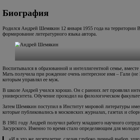
Биография
Родился Андрей Шемякин 12 января 1955 года на территории Ви
формирование литературного языка автора.
Воспитывался в образованной и интеллигентной семье, вмест
Мать получила при рождение очень интересное имя – Гали (не
которым управлял ее муж.
В школе Андрей учился хорошо. Он с ранних лет проявлял инт
университета. Обучение проходил на филологическом факульте
Затем Шемякин поступил в Институт мировой литературы имен
которые публиковались в московских журналах, газетах и сбор
В 1981 году Андрей получил работу младшего научного сотру
Засурского. Именно то время стало определяющим для молодого
«И в это же десятилетие, сделав глубоко личный выбор, уше