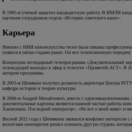
В 1985-м ученый защитил кандидатскую работу. В ИМЛИ кандид
научным сотрудником отдела «Истории советского кино».
Карьера
Именно с НИИ киноискусства тесно была связана профессиона
появился пятью годами ранее. Он вел телевизионную передачу
Концепция легендарный телепрограммы «Документальный экран
телеведущий выходил в эфир в телесети «Прометей-АСТ». В 20
автором программы.
В 2003-м Шемякин получил должность директора Центра РГГУ «
кафедре истории и теории культуры.
В 2006-м Андрей Михайлович, вместе с единомышленниками, 
документальные картины являются важной частью работы кинов
Ханжонков. Последний император», «Не все о моей маме» и мн
Весной 2021 года у Шемякина завязался конфликт интересов с 
коллегами кинокритик решил основать другую студию, котора