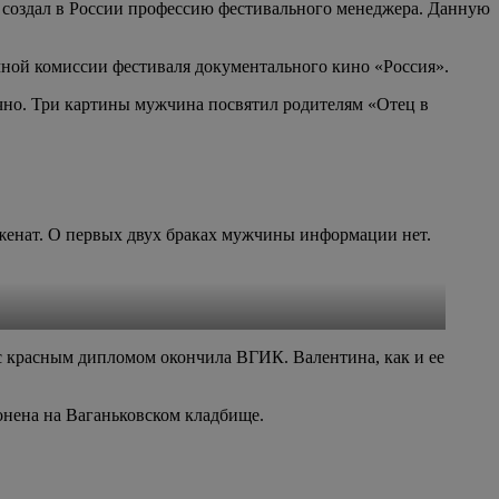
 создал в России профессию фестивального менеджера. Данную
чной комиссии фестиваля документального кино «Россия».
чно. Три картины мужчина посвятил родителям «Отец в
женат. О первых двух браках мужчины информации нет.
 с красным дипломом окончила ВГИК. Валентина, как и ее
онена на Ваганьковском кладбище.