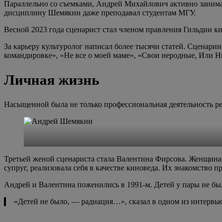
Параллельно со съемками, Андрей Михайлович активно занима
дисциплину Шемякин даже преподавал студентам МГУ.
Весной 2023 года сценарист стал членом правления Гильдии к
За карьеру культуролог написал более тысячи статей. Сценар
командировке», «Не все о моей маме», «Свои неродные, Или Ни
Личная жизнь
Насыщенной была не только профессиональная деятельность р
Третьей женой сценариста стала Валентина Фирсова. Женщина 
супруг, реализовала себя в качестве киноведа. Их знакомство п
Андрей и Валентина поженились в 1991-м. Детей у пары не бы
«Детей не было, — радиация…», сказал в одном из интерв