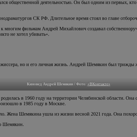
лся общественной деятельностью. Он был одним из первых, кто
инодраматургов СК РФ. Длительное время стоял во главе отборо
ии к многим фильмам Андрей Михайлович создавал собственнору
кто не хотел убивать».
ежиссера, но и его личная жизнь. Андрей Шемякин был трижды 
Киновед Андрей Шемякин / Фото:
«ВКонтакте»
родилась в 1960 году на территории Челябинской области. Она
роизошло в 1985 году в Москве.
ло. Жена Шемякина ушла из жизни весной 2021 года. Она похор
ью Шемякин.