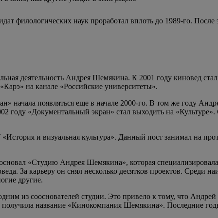
ат филологических наук проработал вплоть до 1989-го. После 
льная деятельность Андрея Шемякина. К 2001 году киновед ста
 «Карэ» на канале «Российские университеты».
» начала появляться еще в начале 2000-го. В том же году Анд
02 году «Документальный экран» стал выходить на «Культуре».
История и визуальная культура». Данный пост занимал на протя
основал «Студию Андрея Шемякина», которая специализировала
еда. За карьеру он снял несколько десятков проектов. Среди 
огие другие.
одним из сооснователей студии. Это привело к тому, что Андрей
я получила название «Кинокомпания Шемякина». Последние годы