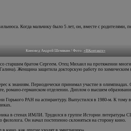
льнюса. Когда мальчику было 5 лет, он, вместе с родителями, п
Киновед Андрей Шемякин / Фото:
«ВКонтакте»
е со старшим братом Сергеем. Отец Михаил на протяжении мног
 Галина). Женщина защитила докторскую работу по химическим н
ерес к знаниям. Периодически принимал участие в олимпиадах. 
те, романо-германском отделении. Диплом о высшем образовании
и Горького РАН на аспирантуру. Выпустился в 1980-м. К тому 
никах.
дника в стенах ИМЛИ. Трудился в группе Истории литературы С
 филолога. Он начал постепенно склоняться на сторону кино.
л в кино, как другие уходят в эмиграцию»