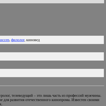
иссер
,
филолог
, киновед
уролог, телеведущий – это лишь часть из профессий мужчины.
е для развития отечественного кинопрома. Известен своими
х.