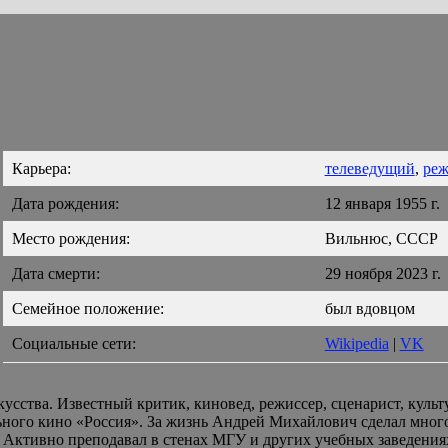
Карьера:
телеведущий
,
реж
Дата рождения:
12 января 1955 г.
Место рождения:
Вильнюс, СССР
Дата смерти:
29 ноября 2023 г.
Семейное положение:
был вдовцом
Социальные сети:
Wikipedia
|
VK
сства. Известный критик, киновед, режиссер, сценарист, культ
ьного кино «Россия». За жизнь Андрей Михайлович сделал много
 Активно преподавал в стенах МГУ и других учебных заведения