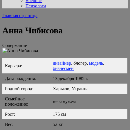
Военные
Психологи
Главная страница
Анна Чибисова
Содержание
дизайнер
, блогер,
модель
,
Карьера:
бизнесмен
Дата рождения:
13 декабря 1985 г.
Родной город:
Харьков, Украина
Семейное
не замужем
положение:
Рост:
175 см
Вес:
52 кг