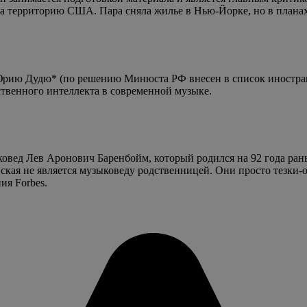
 на территорию США. Пара сняла жилье в Нью-Йорке, но в планах
Юрию Дудю* (по решению Минюста РФ внесен в список иностран
ственного интеллекта в современной музыке.
ыковед Лев Аронович Баренбойм, который родился на 92 года ран
ская не является музыковеду родственницей. Они просто тезки
ия Forbes.