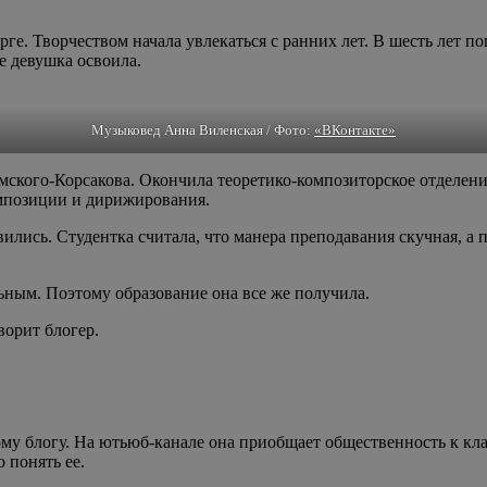
ге. Творчеством начала увлекаться с ранних лет. В шесть лет п
 девушка освоила.
Музыковед Анна Виленская / Фото:
«ВКонтакте»
кого-Корсакова. Окончила теоретико-композиторское отделение
омпозиции и дирижирования.
ились. Студентка считала, что манера преподавания скучная, а 
ным. Поэтому образование она все же получила.
ворит блогер.
у блогу. На ютьюб-канале она приобщает общественность к кла
 понять ее.