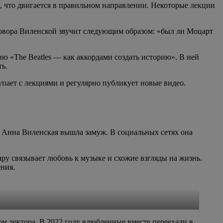
, что двигается в правильном направлении. Некоторые лекции
овора Виленской звучит следующим образом: «был ли Моцарт
ю «The Beatles — как аккордами создать историю». В ней
ть.
пает с лекциями и регулярно публикует новые видео.
о Анна Виленская вышла замуж. В социальных сетях она
ру связывает любовь к музыке и схожие взгляды на жизнь.
ения.
ом лектора. В 2022 году влюбленные вместе переехали в