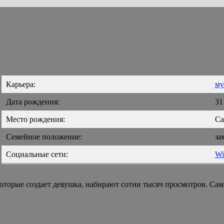
Карьера:
му
Дата рождения:
31
Место рождения:
Са
Семейное положение:
за
Социальные сети:
Wi
оторые создает девушка, набирают сотни тысяч просмотров. Сам