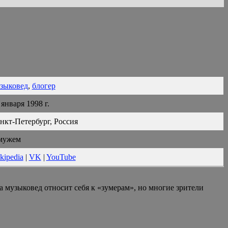
зыковед
,
блогер
 января 1998 г.
нкт-Петербург, Россия
мужем
kipedia
|
VK
|
YouTube
а музыковед относит себя к «зумерам», но многие зрители