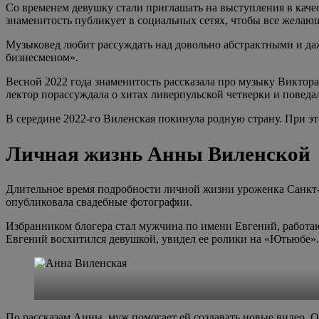
Со временем девушку стали приглашать на выступления в качес
знаменитость публикует в социальных сетях, чтобы все желаю
Музыковед любит рассуждать над довольно абстрактными и да
бизнесменом».
Весной 2022 года знаменитость рассказала про музыку Виктор
лектор порассуждала о хитах ливерпульской четверки и поведа
В середине 2022-го Виленская покинула родную страну. При э
Личная жизнь Анны Виленской
Длительное время подробности личной жизни уроженка Санкт-П
опубликовала свадебные фотографии.
Избранником блогера стал мужчина по имени Евгений, работаю
Евгений восхитился девушкой, увидел ее ролики на «Ютьюбе».
По рассказам Анны, муж помогает ей создавать новые видео. О