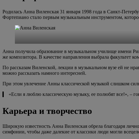
Родилась Анна Виленская 31 января 1998 года в Санкт-Петербур
Фортепиано стало первым музыкальным инструментом, которое
Анна получила образование в музыкальном училище имени Римс
же композитора. В качестве направления выбрала факультет к
По рассказам Виленской, лекции в музыкальном вузе ей не нрав
можно рассказать намного интересней.
При этом увлечение Анны классической музыкой слишком силь
«Если я люблю классическую музыку, ее полюбят все!», – го
Карьера и творчество
Широкую известность Анна Виленская обрела благодаря личном
симфонии, чтобы даже далекие от классики люди могли всецело