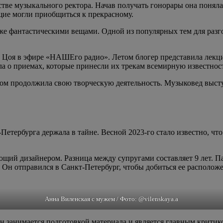
тве музыкального ректора. Начав получать гонорары она поняла
щие могли приобщиться к прекрасному.
же фантастическими вещами. Одной из популярных тем для разг
а Цоя в эфире «НАШЕго радио». Летом блогер представила лекци
ла о приемах, которые принесли их трекам всемирную известнос
том продолжила свою творческую деятельность. Музыковед высту
етербурга держала в тайне. Весной 2023-го стало известно, чт
щий дизайнером. Разница между супругами составляет 9 лет. Па
 Он отправился в Санкт-Петербург, чтобы добиться ее располож
Анна Виленская с мужем / Фото: @vilenskaya.a
н занимается подготовкой материала и является главным критик