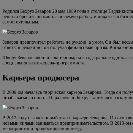
Родился Бехруз Зеваров 20 мая 1989 года в столице Таджикист
решили бросить низкооплачиваемую работу и податься в бизнес
самостоятельным.
Зеваров предпочитал работать не руками, а умом. Он был вес
ответы в редакцию, он получал финансовые призы. Когда юноше
Школу Зеваров окончил экстерном, на 2 года раньше однокласс
специальности инженера-программиста.
Карьера продюсера
В 2009-ом началась творческая карьера Зеварова. Тогда он по
незабываемого опыта. Параллельно Бехруз занимался раскрутко
В 2012 году начался новый этап в карьере Зеварова. Он отпра
новыми силами заниматься предпринимательством. В 2013-ом о
мероприятий и продюсирования звезд.