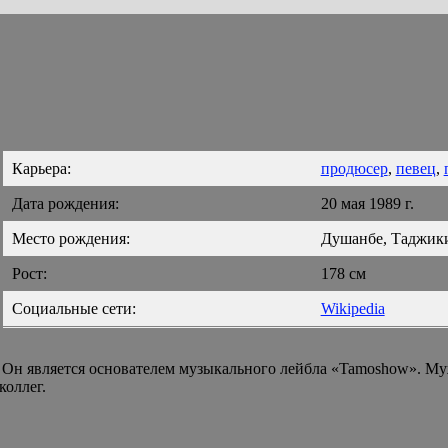
Карьера:
продюсер
,
певец
,
Дата рождения:
20 мая 1989 г.
Место рождения:
Душанбе, Таджик
Рост:
178 см
Социальные сети:
Wikipedia
. Он является основателем музыкального лейбла «Tamoshow». М
коллег.