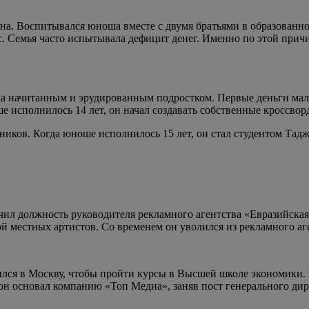
ана. Воспитывался юноша вместе с двумя братьями в образованн
. Семья часто испытывала дефицит денег. Именно по этой причин
ьма начитанным и эрудированным подростком. Первые деньги мал
 исполнилось 14 лет, он начал создавать собственные кроссворд
ников. Когда юноше исполнилось 15 лет, он стал студентом Тад
лучил должность руководителя рекламного агентства «Евразийск
й местных артистов. Со временем он уволился из рекламного аг
вился в Москву, чтобы пройти курсы в Высшей школе экономики. 
н основал компанию «Топ Медиа», заняв пост генерального дир