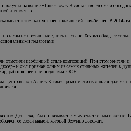
й получил название «Tamoshow». В состав творческого объедин
стной личностью.
сказывает о том, как устроен таджикский шоу-бизнес. В 2014-о
м, но и сам не против выступить на сцене. Бехруз обладает си
фессиональными педагогами.
 отметили необычный стиль композиций. При этом зрители и кол
одюсер» и был признан одним из самых стильных жителей в Душ
 мир, работающей при поддержке ООН.
ом Центральной Азии». К тому времени его имя знали далеко за
олнители.
естно. День свадьбы он называет самым счастливым в жизни. В С
бражен со своей мамой, которой безумно дорожит.