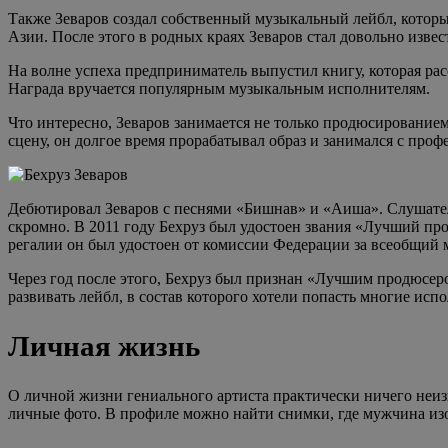
Также Зеваров создал собственный музыкальный лейбл, которы
Азии. После этого в родных краях Зеваров стал довольно изве
На волне успеха предприниматель выпустил книгу, которая рас
Награда вручается популярным музыкальным исполнителям.
Что интересно, Зеваров занимается не только продюсирование
сцену, он долгое время прорабатывал образ и занимался с про
Дебютировал Зеваров с песнями «Бишнав» и «Аиша». Слушатели
скромно. В 2011 году Бехруз был удостоен звания «Лучший пр
регалии он был удостоен от комиссии Федерации за всеобщий
Через год после этого, Бехруз был признан «Лучшим продюсер
развивать лейбл, в состав которого хотели попасть многие исп
Личная жизнь
О личной жизни гениального артиста практически ничего неизв
личные фото. В профиле можно найти снимки, где мужчина изо