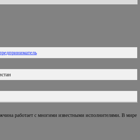
предприниматель
истан
ужчина работает с многими известными исполнителями. В мире