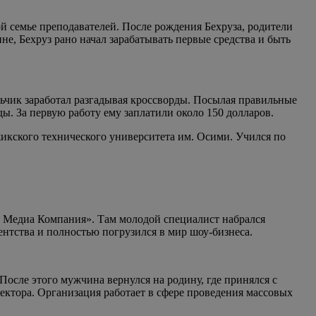
ой семье преподавателей. После рождения Бехруза, родители
е, Бехруз рано начал зарабатывать первые средства и быть
ьчик заработал разгадывая кроссворды. Посылая правильные
ы. За первую работу ему заплатили около 150 долларов.
жикского технического университета им. Осими. Учился по
ая Медиа Компания». Там молодой специалист набрался
ентства и полностью погрузился в мир шоу-бизнеса.
После этого мужчина вернулся на родину, где принялся с
ектора. Организация работает в сфере проведения массовых