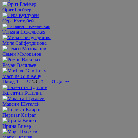
Орит Блейзер
Сера Кутлубей
Татьяна Нежельская
Мила Сайфутдинова
Семен Молоканов
Роман Васильев
Machine Gun Kelly
Пагинация
Назад
1
…
27
28
29
…
31
Далее
записей
Валентин Будилин
Максим Шугалей
Перизат Кайрат
Ирина Винер
Марк Пугачев