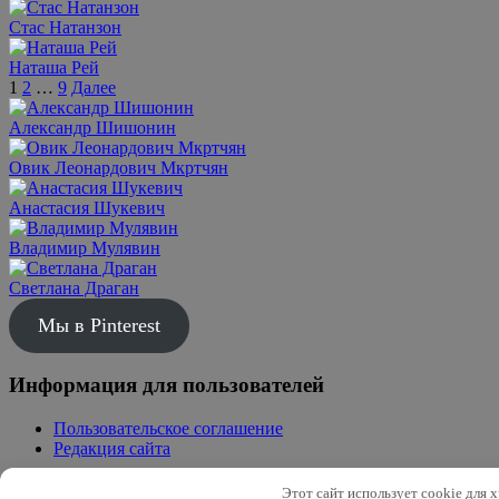
Стас Натанзон
Наташа Рей
Пагинация
1
2
…
9
Далее
записей
Александр Шишонин
Овик Леонардович Мкртчян
Анастасия Шукевич
Владимир Мулявин
Светлана Драган
Мы в Pinterest
Информация для пользователей
Пользовательское соглашение
Редакция сайта
Copyright © 2026 biogr | Использование материалов, авторские
Этот сайт использует cookie для 