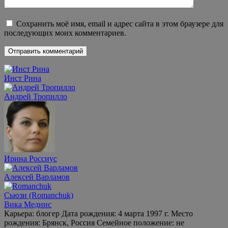
Сохранить моё имя, email и адрес сайта в этом браузере для
последующих моих комментариев.
Инст Рина
Андрей Тропилло
Ирина Россиус
Алексей Варламов
Сьюзи (Romanchuk)
Вика Меднис
Карьера: блогер Дата рождения: 4 марта 1997 г. Место
рождения: Брянск, Россия Семейное положение: не