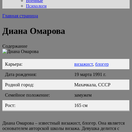
Военные
Психологи
Главная страница
Диана Омарова
Содержание
Карьера:
визажист
,
блогер
Дата рождения:
19 марта 1991 г.
Родной город:
Махачкала, СССР
Семейное положение:
замужем
Рост:
165 см
Диана Омарова – известный визажист, блогер. Она является
основателем авторской школы визажа. Девушка делится с