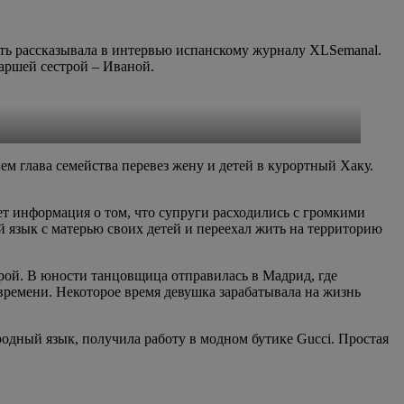
сть рассказывала в интервью испанскому журналу XLSemanal.
аршей сестрой – Иваной.
м глава семейства перевез жену и детей в курортный Хаку.
ет информация о том, что супруги расходились с громкими
й язык с матерью своих детей и переехал жить на территорию
рой. В юности танцовщица отправилась в Мадрид, где
 времени. Некоторое время девушка зарабатывала на жизнь
одный язык, получила работу в модном бутике Gucci. Простая