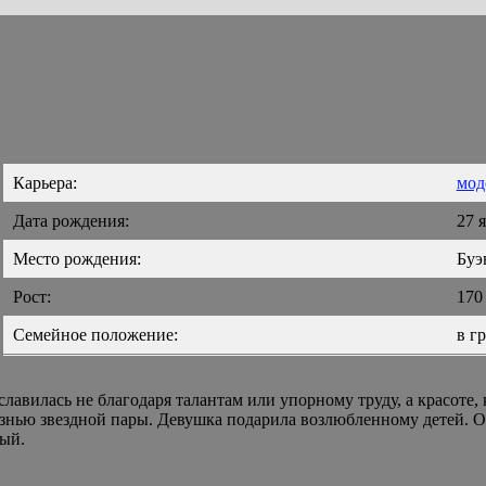
Карьера:
мод
Дата рождения:
27 я
Место рождения:
Буэ
Рост:
170
Семейное положение:
в г
вилась не благодаря талантам или упорному труду, а красоте, 
знью звездной пары. Девушка подарила возлюбленному детей. Он
ный.