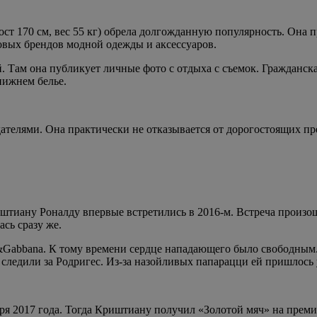
ст 170 см, вес 55 кг) обрела долгожданную популярность. Она п
вых брендов модной одежды и аксессуаров.
. Там она публикует личные фото с отдыха с съемок. Гражданск
нижнем белье.
ателями. Она практически не отказывается от дорогостоящих п
штиану Роналду впервые встретились в 2016-м. Встреча произошл
сь сразу же.
&Gabbana. К тому времени сердце нападающего было свободным.
следили за Родригес. Из-за назойливых папарацци ей пришлось у
ря 2017 года. Тогда Криштиану получил «Золотой мяч» на премии