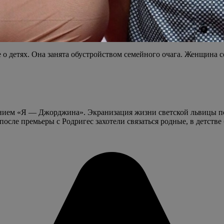
 о детях. Она занята обустройством семейного очага. Женщина
званием «Я — Джорджина». Экранизация жизни светской львицы п
после премьеры с Родригес захотели связаться родные, в детст