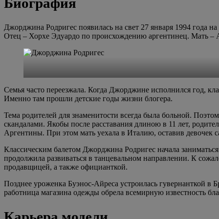
Биография
Джорджина Родригес появилась на свет 27 января 1994 года н
Отец – Хорхе Эдуардо по происхождению аргентинец. Мать – А
Семья часто переезжала. Когда Джорджине исполнился год, кла
Именно там прошли детские годы жизни блогера.
Тема родителей для знаменитости всегда была больной. Поэтом
скандалами. Якобы после расставания длиною в 11 лет, родите
Аргентины. При этом мать уехала в Италию, оставив девочек с
Классическим балетом Джорджина Родригес начала заниматься 
продолжила развиваться в танцевальном направлении. К сожале
продавщицей, а также официанткой.
Позднее уроженка Буэнос-Айреса устроилась гувернанткой в Б
работница магазина одежды обрела всемирную известность бла
Карьера модели