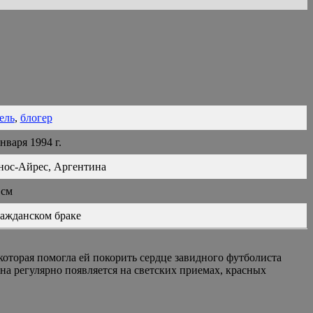
ель
,
блогер
нваря 1994 г.
нос-Айрес, Аргентина
 см
ражданском браке
которая помогла ей покорить сердце завидного футболиста
а регулярно появляется на светских приемах, красных