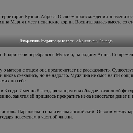
а территории Буэнос-Айреса. О своем происхождении знаменито
нна Мария имеет испанские корни. Воспитывалась вместе со ст
Джорджина Родригес до встречи с Криштиану Роналду
н Родригесов перебрался в Мурсию, на родину Анны. Со времене
у о матери с отцом она предпочитает не рассказывать. Существу
ли вновь съехались, но не надолго. Мужчина не смог найти общи
амих по себе.
в 3 года. Именно благодаря танцам она обладает отличной фигу
нию, занятия ей пришлось прекратить из-за недостатка денег и
ристоль. Параллельно она изучала английский. Освоив междунар
годаря переменам в частной жизни.