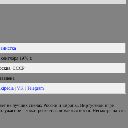
анистка
 сентября 1978 г.
осква, СССР
зведена
kipedia
|
VK
|
Telegram
ает на лучших сценах России и Европы. Виртуозной игре
 ужасное – кожа трескается, ломаются ногти. Несмотря на это,