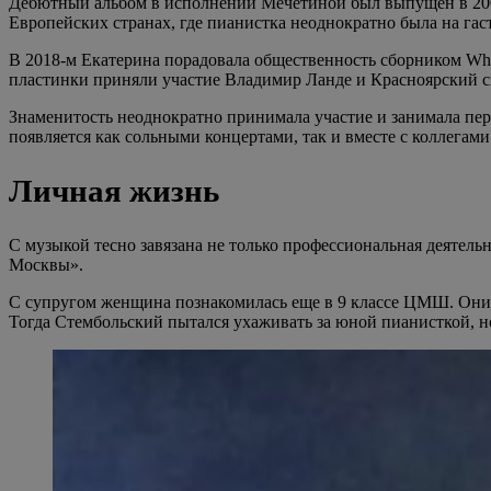
Дебютный альбом в исполнении Мечетиной был выпущен в 2005 
Европейских странах, где пианистка неоднократно была на гас
В 2018-м Екатерина порадовала общественность сборником Wha
пластинки приняли участие Владимир Ланде и Красноярский 
Знаменитость неоднократно принимала участие и занимала пер
появляется как сольными концертами, так и вместе с коллегам
Личная жизнь
С музыкой тесно завязана не только профессиональная деятел
Москвы».
С супругом женщина познакомилась еще в 9 классе ЦМШ. Они в
Тогда Стембольский пытался ухаживать за юной пианисткой, н