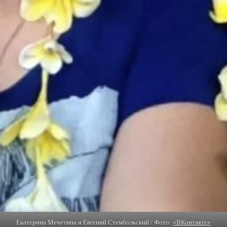
Екатерина Мечетина и Евгений Стембольский / Фото:
«ВКонтакте»