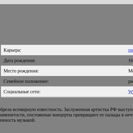
Карьера:
пи
Дата рождения:
16
Место рождения:
М
Семейное положение:
ра
Социальные сети:
Wi
брела всемирную известность. Заслуженная артистка РФ выступ
наменитости, постоянные концерты превращают ее пальцы в нечто
енность музыкой.