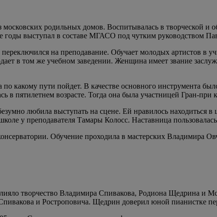
из московских родильных домов. Воспитывалась в творческой и
е годы выступал в составе МГАСО под чутким руководством Пав
и переключился на преподавание. Обучает молодых артистов в 
дает в том же учебном заведении. Женщина имеет звание заслуж
а по какому пути пойдет. В качестве основного инструмента бы
ась в пятилетнем возрасте. Тогда она была участницей Гран-при
 безумно любила выступать на сцене. Ей нравилось находиться в
коле у преподавателя Тамары Колосс. Наставница пользовалась 
 консерватории. Обучение проходила в мастерских Владимира Ов
овлияло творчество Владимира Спивакова, Родиона Щедрина и М
Спивакова и Ростроповича. Щедрин доверил юной пианистке пе