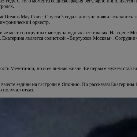
году. С того момента ее дискография регулярно пополняется н
тролях.
t Dreams May Come. Спустя 3 года в доступе появилась запись 
симфонический оркестр.
вые места на крупных международных фестивалях. На сцене Мос
и. Екатерина является солисткой «Виртуозов Москвы». Сотруднич
ьность Мечетиной, но и ее личная жизнь. Ее первым мужем стал
месте ездили на гастроли в Японию. По рассказам Екатерины В
о получил отказ.