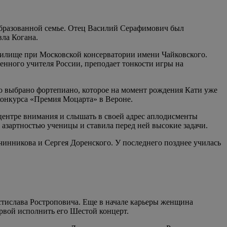
 образованной семье. Отец Василий Серафимович был
ла Когана.
училище при Московской консерватории имени Чайковского.
енного учителя России, преподает тонкости игры на
ло выбрано фортепиано, которое на момент рождения Кати уже
 конкурса «Премия Моцарта» в Вероне.
 центре внимания и слышать в своей адрес аплодисменты
азартностью ученицы и ставила перед ней высокие задачи.
чинникова и Сергея Доренского. У последнего позднее училась
стислава Ростроповича. Еще в начале карьеры женщина
рвой исполнить его Шестой концерт.