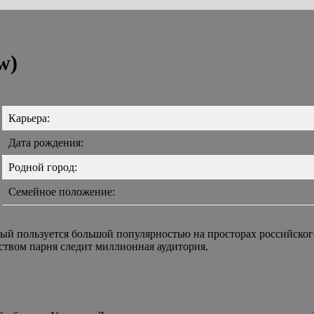
w)
Карьера:
Дата рождения:
Родной город:
Семейное положение:
рый пользуется большой популярностью на просторах российског
ством парня следит миллионная аудитория.