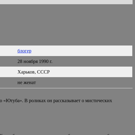
блогер
28 ноября 1990 г.
Харьков, СССР
не женат
о «Ютуба». В роликах он рассказывает о мистических