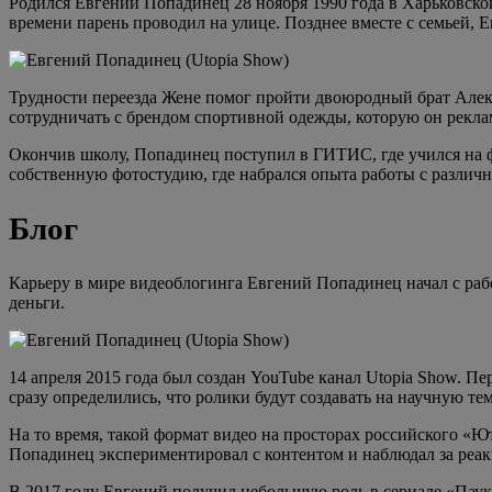
Родился Евгений Попадинец 28 ноября 1990 года в Харьковско
времени парень проводил на улице. Позднее вместе с семьей, Е
Трудности переезда Жене помог пройти двоюродный брат Алек
сотрудничать с брендом спортивной одежды, которую он рекла
Окончив школу, Попадинец поступил в ГИТИС, где учился на ф
собственную фотостудию, где набрался опыта работы с различ
Блог
Карьеру в мире видеоблогинга Евгений Попадинец начал с раб
деньги.
14 апреля 2015 года был создан YouTube канал Utopia Show. 
сразу определились, что ролики будут создавать на научную тем
На то время, такой формат видео на просторах российского «Ют
Попадинец экспериментировал с контентом и наблюдал за реа
В 2017 году Евгений получил небольшую роль в сериале «Паук».