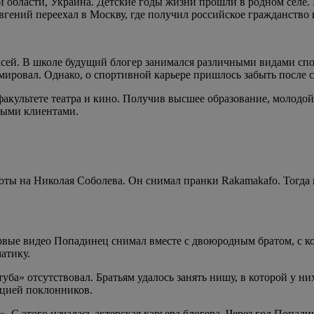
й области, Украина. Детские годы жизни прошли в родном селе.
вгений переехал в Москву, где получил российское гражданство 
сей. В школе будущий блогер занимался различными видами спо
мировал. Однако, о спортивной карьере пришлось забыть после
акультете театра и кино. Получив высшее образование, молодой
ными клиентами.
оты на Николая Соболева. Он снимал пранки Rakamakafo. Тогда
Первые видео Попадинец снимал вместе с двоюродным братом, с 
атику.
уба» отсутствовал. Братьям удалось занять нишу, в которой у н
кцией поклонников.
 С этого началась актерская карьера блогера. Через год Попади