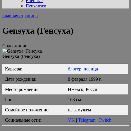
Военные
Психологи
Главная страница
Gensyxa (Генсуха)
Содержание
Gensyxa (Генсуха)
Карьера:
блогер
,
певица
Дата рождения:
8 февраля 1999 г.
Место рождения:
Ижевск, Россия
Рост:
163 см
Семейное положение:
не замужем
Социальные сети:
VK
|
Telegram
|
Twitch