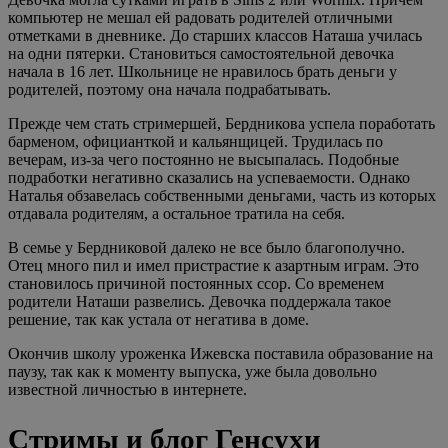
компьютер не мешал ей радовать родителей отличными
отметками в дневнике. До старших классов Наташа училась
на одни пятерки. Становиться самостоятельной девочка
начала в 16 лет. Школьнице не нравилось брать деньги у
родителей, поэтому она начала подрабатывать.
Прежде чем стать стримершей, Бердникова успела поработать
барменом, официанткой и кальянщицей. Трудилась по
вечерам, из-за чего постоянно не высыпалась. Подобные
подработки негативно сказались на успеваемости. Однако
Наталья обзавелась собственными деньгами, часть из которых
отдавала родителям, а остальное тратила на себя.
В семье у Бердниковой далеко не все было благополучно.
Отец много пил и имел пристрастие к азартным играм. Это
становилось причиной постоянных ссор. Со временем
родители Наташи развелись. Девочка поддержала такое
решение, так как устала от негатива в доме.
Окончив школу уроженка Ижевска поставила образование на
паузу, так как к моменту выпуска, уже была довольно
известной личностью в интернете.
Стримы и блог Генсухи