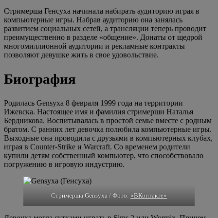
Стримерша Генсуха начинала набирать аудиторию играя в
компьютерные игры. Набрав аудиторию она занялась
развитием социальных сетей, а трансляции теперь проводит
преимущественно в разделе «общение». Донаты от щедрой
многомиллионной аудитории и рекламные контракты
позволяют девушке жить в свое удовольствие.
Биография
Родилась Gensyxa 8 февраля 1999 года на территории
Ижевска. Настоящее имя и фамилия стримерши Наталья
Бердникова. Воспитывалась в простой семье вместе с родным
братом. С ранних лет девочка полюбила компьютерные игры.
Выходные она проводила с друзьями в компьютерных клубах,
играя в Counter-Strike и Warcraft. Со временем родители
купили детям собственный компьютер, что способствовало
погружению в игровую индустрию.
Стримерша Gensyxa / Фото:
«ВКонтакте»
Девочка могла сутками играть в Sims 2 или Wormix. Причем