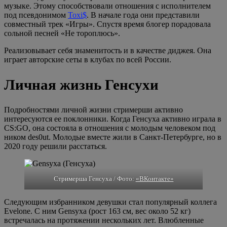
музыке. Этому способствовали отношения с исполнителем
под псевдонимом
Toxi$
. В начале года они представили
совместный трек «Игры». Спустя время блогер порадовала
сольной песней «Не тороплюсь».
Реализовывает себя знаменитость и в качестве диджея. Она
играет авторские сеты в клубах по всей России.
Личная жизнь Генсухи
Подробностями личной жизни стримерши активно
интересуются ее поклонники. Когда Генсуха активно играла в
CS:GO, она состояла в отношения с молодым человеком под
ником des0ut. Молодые вместе жили в Санкт-Петербурге, но в
2020 году решили расстаться.
Стримерша Генсуха / Фото:
«ВКонтакте»
Следующим избранником девушки стал популярный коллега
Evelone. С ним Gensyxa (рост 163 см, вес около 52 кг)
встречалась на протяжении нескольких лет. Влюбленные