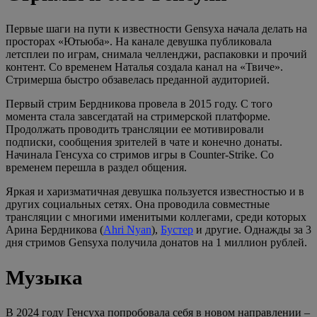
Первые шаги на пути к известности Gensyxa начала делать на
просторах «Ютьюба». На канале девушка публиковала
летсплеи по играм, снимала челленджи, распаковки и прочий
контент. Со временем Наталья создала канал на «Твиче».
Стримерша быстро обзавелась преданной аудиторией.
Первый стрим Бердникова провела в 2015 году. С того
момента стала завсегдатай на стримерской платформе.
Продолжать проводить трансляции ее мотивировали
подписки, сообщения зрителей в чате и конечно донаты.
Начинала Генсуха со стримов игры в Counter-Strike. Со
временем перешла в раздел общения.
Яркая и харизматичная девушка пользуется известностью и в
других социальных сетях. Она проводила совместные
трансляции с многими именитыми коллегами, среди которых
Арина Бердникова (
Ahri Nyan
),
Бустер
и другие. Однажды за 3
дня стримов Gensyxa получила донатов на 1 миллион рублей.
Музыка
В 2024 году Генсуха попробовала себя в новом направлении –