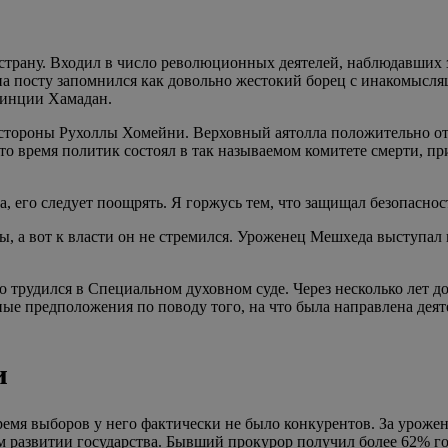
трану. Входил в число революционных деятелей, наблюдавших з
 на посту запомнился как довольно жестокий борец с инакомы
винции Хамадан.
 стороны Рухоллы Хомейни. Верховный аятолла положительно от
о время политик состоял в так называемом комитете смерти, при
 его следует поощрять. Я горжусь тем, что защищал безопасность
, а вот к власти он не стремился. Уроженец Мешхеда выступал 
о трудился в Специальном духовном суде. Через несколько лет д
е предположения по поводу того, на что была направлена деяте
и
ремя выборов у него фактически не было конкурентов. За уроже
м развитии государства. Бывший прокурор получил более 62% го