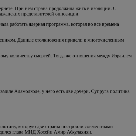
рнете. При нем страна продолжила жить в изоляции. С
йджанских представителей оппозиции.
ла работать ядерная программа, которая во все времена
учеником. Данные столкновения привели к многочисленным
нному количеству смертей. Тогда же отношения между Израилем
амиле Аламолходе, у него есть две дочери. Супруга политика
 плотину, которую две страны построили совместными
ходился глава МИД Хосейн Амир Абхулахиян.