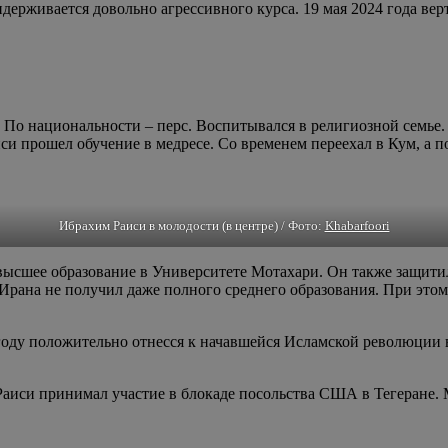
держивается довольно агрессивного курса. 19 мая 2024 года ве
. По национальности – перс. Воспитывался в религиозной семь
аиси прошел обучение в медресе. Со временем переехал в Кум, а 
Ибрахим Раиси в молодости (в центре) / Фото:
Khabarfoori
высшее образование в Университете Мотахари. Он также защити
Ирана не получил даже полного среднего образования. При это
оду положительно отнесся к начавшейся Исламской революции в 
Раиси принимал участие в блокаде посольства США в Тегеране.