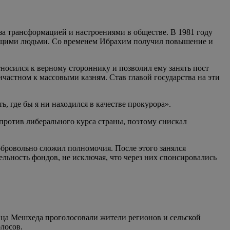
а трансформацией и настроениями в обществе. В 1981 году
слящими людьми. Со временем Ибрахим получил повышение и
носился к верному стороннику и позволил ему занять пост
частном к массовыми казням. Став главой государства на эти
, где бы я ни находился в качестве прокурора».
против либерального курса страны, поэтому снискал
обровольно сложил полномочия. После этого занялся
льность фондов, не исключая, что через них спонсировались
нца Мешхеда проголосовали жители регионов и сельской
лосов.