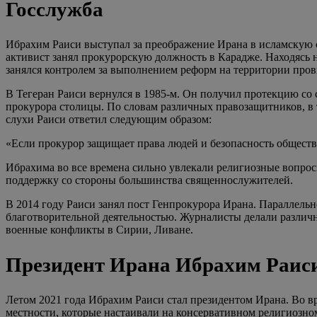
Госслужба
Ибрахим Раиси выступал за преображение Ирана в исламскую с
активист занял прокурорскую должность в Карадже. Находясь
занялся контролем за выполнением реформ на территории про
В Тегеран Раиси вернулся в 1985-м. Он получил протекцию со
прокурора столицы. По словам различных правозащитников, в т
слухи Раиси ответил следующим образом:
«Если прокурор защищает права людей и безопасность общества,
Ибрахима во все времена сильно увлекали религиозные вопросы
поддержку со стороны большинства священнослужителей.
В 2014 году Раиси занял пост Генпрокурора Ирана. Параллельн
благотворительной деятельностью. Журналисты делали различны
военные конфликты в Сирии, Ливане.
Президент Ирана Ибрахим Раис
Летом 2021 года Ибрахим Раиси стал президентом Ирана. Во в
местности, которые настаивали на консервативном религиозно