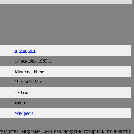
президент
14 декабря 1960 г.
Мешхед, Иран
19 мая 2024 г.
170 см
женат
Wikipedia
государства. Мировые СМИ неоднократно говорили, что политик