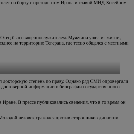
ртолет на борту с президентом Ирана и главой МИД Хосейном
е. Отец был священнослужителем. Мужчина ушел из жизни,
позднее на территорию Тегерана, где тесно общался с местными
л докторскую степень по праву. Однако ряд СМИ опровергали
м достоверной информации о биографии государственного
Иране. В прессе публиковались сведения, что в то время он
 Молодой человек сражался против сторонников династии