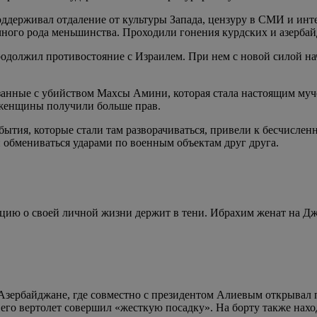
держивал отдаление от культуры Запада, цензуру в СМИ и инте
ного рода меньшинства. Проходили гонения курдских и азерба
одолжил противостояние с Израилем. При нем с новой силой нача
вязанные с убийством Махсы Амини, которая стала настоящим м
 женщины получили больше прав.
обытия, которые стали там разворачиваться, привели к бесчисле
и обмениваться ударами по военным объектам друг друга.
ацию о своей личной жизни держит в тени. Ибрахим женат на Дж
 Азербайджане, где совместно с президентом Алиевым открывал
, его вертолет совершил «жесткую посадку». На борту также на