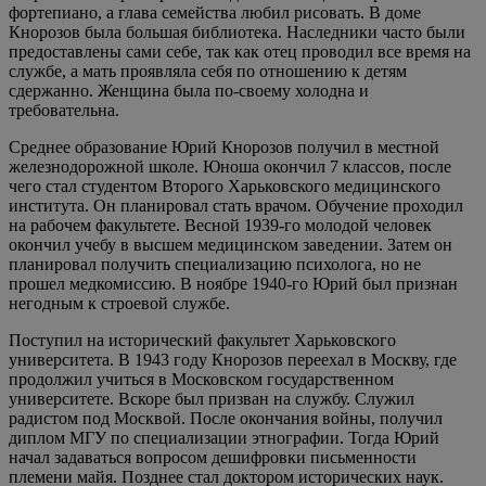
фортепиано, а глава семейства любил рисовать. В доме
Кнорозов была большая библиотека. Наследники часто были
предоставлены сами себе, так как отец проводил все время на
службе, а мать проявляла себя по отношению к детям
сдержанно. Женщина была по-своему холодна и
требовательна.
Среднее образование Юрий Кнорозов получил в местной
железнодорожной школе. Юноша окончил 7 классов, после
чего стал студентом Второго Харьковского медицинского
института. Он планировал стать врачом. Обучение проходил
на рабочем факультете. Весной 1939-го молодой человек
окончил учебу в высшем медицинском заведении. Затем он
планировал получить специализацию психолога, но не
прошел медкомиссию. В ноябре 1940-го Юрий был признан
негодным к строевой службе.
Поступил на исторический факультет Харьковского
университета. В 1943 году Кнорозов переехал в Москву, где
продолжил учиться в Московском государственном
университете. Вскоре был призван на службу. Служил
радистом под Москвой. После окончания войны, получил
диплом МГУ по специализации этнографии. Тогда Юрий
начал задаваться вопросом дешифровки письменности
племени майя. Позднее стал доктором исторических наук.