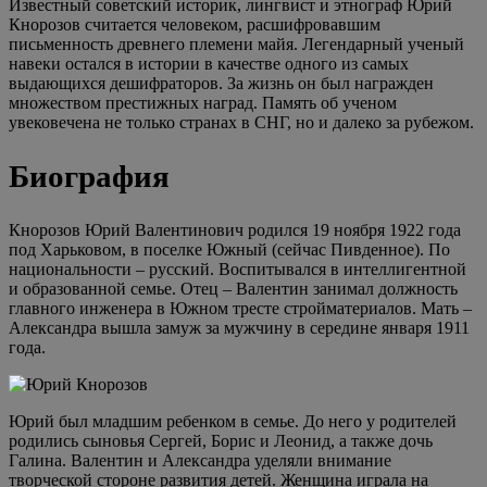
Известный советский историк, лингвист и этнограф Юрий
Кнорозов считается человеком, расшифровавшим
письменность древнего племени майя. Легендарный ученый
навеки остался в истории в качестве одного из самых
выдающихся дешифраторов. За жизнь он был награжден
множеством престижных наград. Память об ученом
увековечена не только странах в СНГ, но и далеко за рубежом.
Биография
Кнорозов Юрий Валентинович родился 19 ноября 1922 года
под Харьковом, в поселке Южный (сейчас Пивденное). По
национальности – русский. Воспитывался в интеллигентной
и образованной семье. Отец – Валентин занимал должность
главного инженера в Южном тресте стройматериалов. Мать –
Александра вышла замуж за мужчину в середине января 1911
года.
Юрий был младшим ребенком в семье. До него у родителей
родились сыновья Сергей, Борис и Леонид, а также дочь
Галина. Валентин и Александра уделяли внимание
творческой стороне развития детей. Женщина играла на