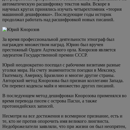
автоматическую расшифровку текстов майя. Вскоре в
научных кругах принялись изучать четырехтомник «теория
машинной дешифровки». Последующие годы историк
продолжал работать над расшифровкой новых писаний.
За время профессиональной деятельности этнограф был
награжден множеством наград. Юрию был вручен
престижный Орден Ацтекского орла. Кнорозов является
лауреатом Государственной премии СССР.
Юрий неоднократно посещал с рабочими визитами разные
уголки мира. На счету знаменитости поездки в Мексику,
Гватемалу, Америку, Бразилию и многие другие страны.
Авторский метод Кнорозова был признан коллегами Запада.
Он перевел кодексы майя и множество других писаний.
В последующем метод дешифровки Кнорозова применялся во
время перевода писем с острова Пасхи, а также
протоиндийских записей.
Несмотря на все достижения и всемирное признание, есть и
те, кто не против опорочить имя великого лингвиста.
Недоброжелатели заявляли, что при жизни он был неопрятен,