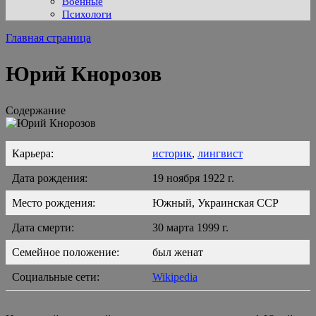
Военные
Психологи
Главная страница
Юрий Кнорозов
Содержание
Карьера:
историк
,
лингвист
Дата рождения:
19 ноября 1922 г.
Место рождения:
Южный, Украинская ССР
Дата смерти:
30 марта 1999 г.
Семейное положение:
был женат
Социальные сети:
Wikipedia