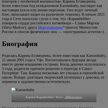
блогеров с необычной внешностью. Карина Егамедиева,
более известная под псевдонимом Karrambaby, выглядит как
настоящая кукла или аниме-персонаж. Она ведет личный
блог, записывает видео на различную тематику. В начале 2021
года в Сети поползли слухи о том, что «Карамбейби»
покорила сердце российского хитмейкера – Славы Марлоу
(Slava Marlow), друга
Моргенштерна
*
(внесен Минюстом
России в список физических лиц — «иностранных агентов»).
Биография
Родилась Карина Егамедиева, более известная как Karrambaby,
21 июня 2001 года в Уфе. Воспитывалась будущая звезда
вместе двумя младшими сестрами. Когда девочке исполнилось
3 года, родители приняли решение о переезде в Санкт-
Петербург. Там, Карина несколько лет училась в европейской
школе. Вскоре, разглядев творческий потенциал у девочки, ее
перевели в художественно-эстетическую.
Карина Карамбейби / Фото:
«ВКонтакте»