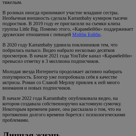
тяжелым.
В роликах иногда принимают участие младшие сестры.
Необычная внешность сделала Karrambaby кумиром тысячи
подростков. В 2019 году ее пригласили на съемки клипа
группы Little Big. Помимо этого, «Карамбейби» поддерживает
дружеские отношения с певицей
Мэйби Бэйби
.
В 2020 году Karrambaby удивила поклонников тем, что
побрилась налысо. Видео набрало несколько десятков
просмотров. В начале 2021 года YouTube канал «Карамбейби»
превысил отметку в 3 миллиона подписчиков.
Молодая звезда Интернета продолжает активно набирать
популярность. Блогер уже попробовала себя в качестве
актрисы. Роман со Славой Мерлоу привлек к ней много
внимания и новых подписчиков.
В начале 2022 года Karrambaby опубликовала видео, на
котором создавала собственноручно кастомную сумочку.
Некоторым временем ранее, она рассказала о том, что на
протяжении долгого времени борется с психологическими
проблемами.
Личная жизнь