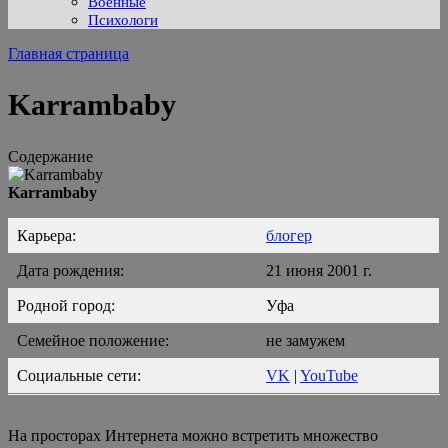
Военные
Психологи
Главная страница
Karrambaby
Содержание
Karrambaby
Карьера:
блогер
Дата рождения:
21 июня 2001 г.
Родной город:
Уфа
Семейное положение:
не замужем
Социальные сети:
VK
|
YouTube
На просторах Интернета можно встретить множество