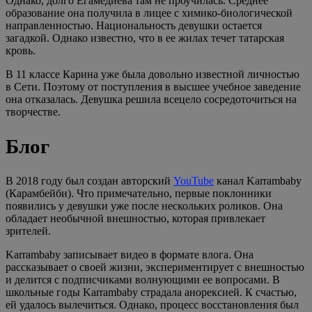
Однако, долго Егамедиева там не проучилась. Среднее
образование она получила в лицее с химико-биологической
направленностью. Национальность девушки остается
загадкой. Однако известно, что в ее жилах течет татарская
кровь.
В 11 классе Карина уже была довольно известной личностью
в Сети. Поэтому от поступления в высшее учебное заведение
она отказалась. Девушка решила всецело сосредоточиться на
творчестве.
Блог
В 2018 году был создан авторский
YouTube
канал Karrambaby
(Карамбейби). Что примечательно, первые поклонники
появились у девушки уже после нескольких роликов. Она
обладает необычной внешностью, которая привлекает
зрителей.
Karrambaby записывает видео в формате влога. Она
рассказывает о своей жизни, экспериментирует с внешностью
и делится с подписчиками волнующими ее вопросами. В
школьные годы Karrambaby страдала анорексией. К счастью,
ей удалось вылечиться. Однако, процесс восстановления был