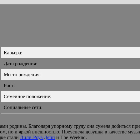
Карьера:
Дата рождения:
Место рождения:
Рост:
Семейное положение:
Социальные сети:
ми родины. Благодаря упорному труду она сумела добиться приз
сом, но и яркой внешностью. Преуспела девушка в качестве муз
дке стали
Лили-Роуз Депп
и The Weeknd.