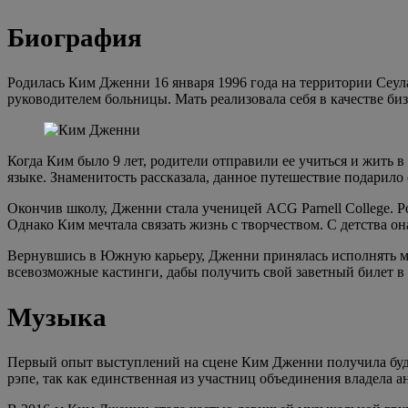
Биография
Родилась Ким Дженни 16 января 1996 года на территории Сеула
руководителем больницы. Мать реализовала себя в качестве би
Когда Ким было 9 лет, родители отправили ее учиться и жить 
языке. Знаменитость рассказала, данное путешествие подарило
Окончив школу, Дженни стала ученицей ACG Parnell College. 
Однако Ким мечтала связать жизнь с творчеством. С детства о
Вернувшись в Южную карьеру, Дженни принялась исполнять меч
всевозможные кастинги, дабы получить свой заветный билет в
Музыка
Первый опыт выступлений на сцене Ким Дженни получила будучи
рэпе, так как единственная из участниц объединения владела 