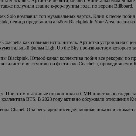
пы Blackpink. Артистки дебютировали с мини-альбомом Square 
кже получили звание к-pop-группы года, по версии Billboard.
ек Solo возглавил топ музыкальных чартов. Клип к песне поби
k, певица представила альбом Blackpink in Your Area, песни из
oachella как сольный исполнитель. Артистка устроила на сцене
кументальный фильм Light Up the Sky производством которого за
ы Blackpink. Ютьюб-канал коллектива побил все рекорды по про
е вокалистки выступили на фестивале Coachella, проходившем в
ся. При этом пытливые поклонники и СМИ пристально следят з
коллектива BTS. В 2023 году активно обсуждали отношения Ки
бренда Chanel. Она регулярно посещает модные показы и снимает