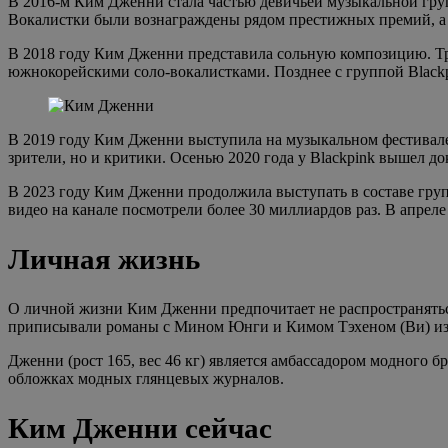
В 2016-м Ким Дженни стала частью девичьей музыкальной груп
Вокалистки были вознаграждены рядом престижных премий, а та
В 2018 году Ким Дженни представила сольную композицию. Тр
южнокорейскими соло-вокалистками. Позднее с группой Blackpin
В 2019 году Ким Дженни выступила на музыкальном фестивале C
зрители, но и критики. Осенью 2020 года у Blackpink вышел до
В 2023 году Ким Дженни продолжила выступать в составе групп
видео на канале посмотрели более 30 миллиардов раз. В апрел
Личная жизнь
О личной жизни Ким Дженни предпочитает не распространять
приписывали романы с Мином Юнги и Кимом Тэхеном (Ви) из 
Дженни (рост 165, вес 46 кг) является амбассадором модного 
обложках модных глянцевых журналов.
Ким Дженни сейчас