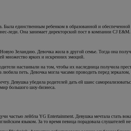
. Была единственным ребенком в образованной и обеспеченной с
знес-леди. Она занимает директорский пост в компании CJ E&M.
в Новую Зеландию. Девочка жила в другой семье. Тогда она пол
 ей множество ярких и искренних эмоций.
Родители настаивали на том, чтобы их наследница получила пре
на любила петь. Девочка могла часами проводить перед зеркало
ту. Девушка убедила родителей дать ей шанс самореализоватьс
 мир большого шоу-бизнеса.
 частью лейбла YG Entertainment. Девушка мечтала стать вокал
английским языком. За то время певица порадовала слушателей н