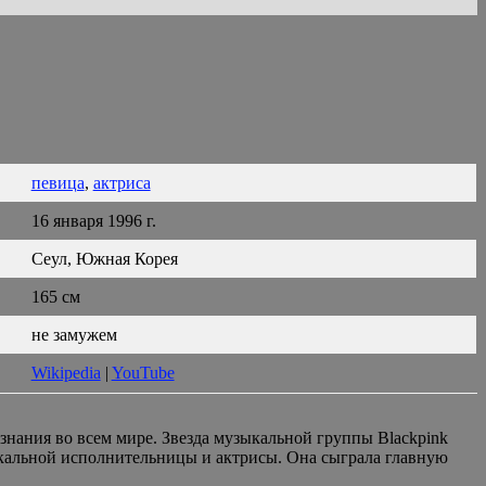
певица
,
актриса
16 января 1996 г.
Сеул, Южная Корея
165 см
не замужем
Wikipedia
|
YouTube
нания во всем мире. Звезда музыкальной группы Blackpink
ыкальной исполнительницы и актрисы. Она сыграла главную