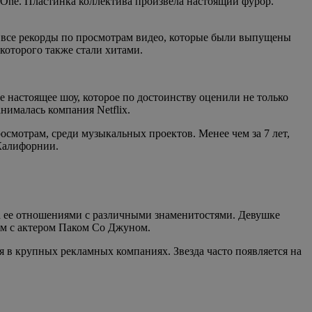
One. Пластинка коллектива произвела настоящий фурор.
л все рекорды по просмотрам видео, которые были выпущены
 которого также стали хитами.
 настоящее шоу, которое по достоинству оценили не только
нималась компания Netflix.
смотрам, среди музыкальных проектов. Менее чем за 7 лет,
 Калифорнии.
а ее отношениями с различными знаменитостями. Девушке
м с актером Паком Со Джуном.
ся в крупных рекламных компаниях. Звезда часто появляется на