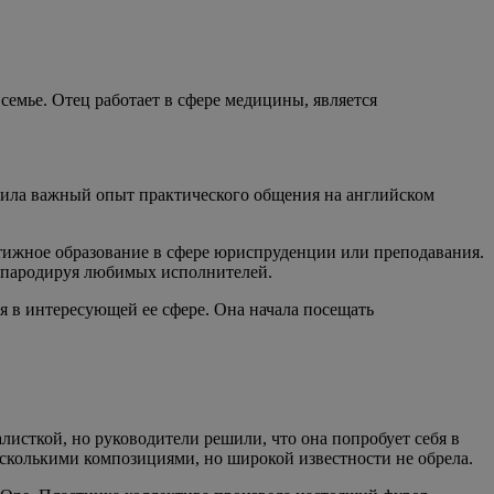
емье. Отец работает в сфере медицины, является
учила важный опыт практического общения на английском
стижное образование в сфере юриспруденции или преподавания.
м, пародируя любимых исполнителей.
я в интересующей ее сфере. Она начала посещать
исткой, но руководители решили, что она попробует себя в
есколькими композициями, но широкой известности не обрела.