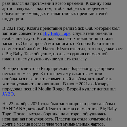
развивался на протяжении всего времени. К концу года
артист задумался над тем, чтобы набрать в творческое
объединение молодых и талантливых представителей
индустрии.
В 2021 году Kizaru представил релиз Stick Out, который был
записан совместно с
Big Baby Tape
. Слушатели оценили
необычный дуэт. В социальных сетях поклонники стали
засыпать Олега просьбами записать с Егором Ракитиным
совместный альбом. На это Kizaru ответил, что поддерживает
с Big Baby Tape общение, но для создания совместной
пластики, ему нужно лучше узнать коллегу.
Вскоре после этого Егор приехал в Барселону, где провел
несколько месяцев. За это время музыканты смогли
пообщаться и записать совместный альбом, который так
хотели услышать поклонники. В июне 2021-го Кизару
порадовал песней Moulin Rouge. Второй куплет исполнил
JABO
.
На 22 октября 2021 года был запланирован релиз альбома
BANDANA, который Kizaru записал совместно с Big Baby
Tape. После выхода сборника на авторов обрушилась
невиданная популярность. Пластинка стала культовой и
долгие месяца возглавляла топ музыкальных чартов.