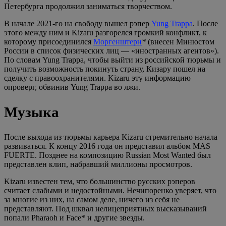
Петербурга продолжил заниматься творчеством.
В начале 2021-го на свободу вышел рэпер
Yung Trappa
. После
этого между ним и Kizaru разгорелся громкий конфликт, к
которому присоединился
Моргенштерн
*
(внесен Минюстом
России в список физических лиц — «иностранных агентов»).
По словам Yung Trappa, чтобы выйти из российской тюрьмы и
получить возможность покинуть страну, Кизару пошел на
сделку с правоохранителями. Kizaru эту информацию
опроверг, обвинив Yung Trappa во лжи.
Музыка
После выхода из тюрьмы карьера Kizaru стремительно начала
развиваться. К концу 2016 года он представил альбом MAS
FUERTE. Позднее на композицию Russian Most Wanted был
представлен клип, набравший миллионы просмотров.
Kizaru известен тем, что большинство русских рэперов
считает слабыми и недостойными. Нечипоренко уверяет, что
за многие из них, на самом деле, ничего из себя не
представляют. Под шквал нелицеприятных высказываний
попали Pharaoh и Face* и другие звезды.