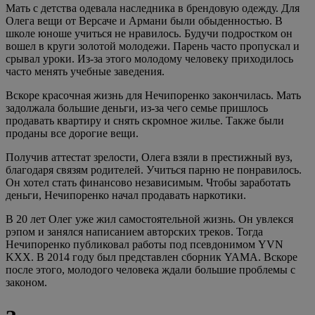
Мать с детства одевала наследника в брендовую одежду. Для
Олега вещи от Версаче и Армани были обыденностью. В
школе юноше учиться не нравилось. Будучи подростком он
вошел в круги золотой молодежи. Парень часто пропускал и
срывал уроки. Из-за этого молодому человеку приходилось
часто менять учебные заведения.
Вскоре красочная жизнь для Нечипоренко закончилась. Мать
задолжала большие деньги, из-за чего семье пришлось
продавать квартиру и снять скромное жилье. Также были
проданы все дорогие вещи.
Получив аттестат зрелости, Олега взяли в престижный вуз,
благодаря связям родителей. Учиться парню не понравилось.
Он хотел стать финансово независимым. Чтобы заработать
деньги, Нечипоренко начал продавать наркотики.
В 20 лет Олег уже жил самостоятельной жизнь. Он увлекся
рэпом и занялся написанием авторских треков. Тогда
Нечипоренко публиковал работы под псевдонимом YVN
KXX. В 2014 году был представлен сборник YAMA. Вскоре
после этого, молодого человека ждали большие проблемы с
законом.