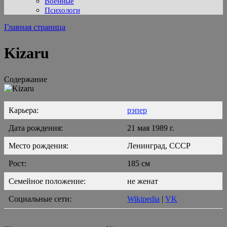
Военные
Психологи
Главная страница
Kizaru
Содержание
Карьера:
рэпер
Дата рождения:
21 мая 1989 г.
Место рождения:
Ленинград, СССР
Рост:
185 см
Семейное положение:
не женат
Социальные сети:
Wikipedia
|
VK