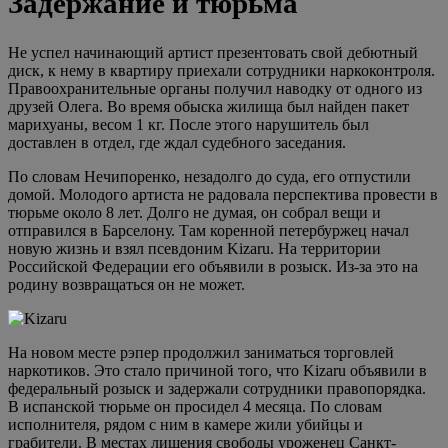
Задержание и тюрьма
Не успел начинающий артист презентовать свой дебютный
диск, к нему в квартиру приехали сотрудники наркоконтроля.
Правоохранительные органы получил наводку от одного из
друзей Олега. Во время обыска жилища был найден пакет
марихуаны, весом 1 кг. После этого нарушитель был
доставлен в отдел, где ждал судебного заседания.
По словам Нечипоренко, незадолго до суда, его отпустили
домой. Молодого артиста не радовала перспектива провести в
тюрьме около 8 лет. Долго не думая, он собрал вещи и
отправился в Барселону. Там коренной петербуржец начал
новую жизнь и взял псевдоним Kizaru. На территории
Российской Федерации его объявили в розыск. Из-за это на
родину возвращаться он не может.
На новом месте рэпер продолжил заниматься торговлей
наркотиков. Это стало причиной того, что Kizaru объявили в
федеральный розыск и задержали сотрудники правопорядка.
В испанской тюрьме он просидел 4 месяца. По словам
исполнителя, рядом с ним в камере жили убийцы и
грабители. В местах лишения свободы уроженец Санкт-