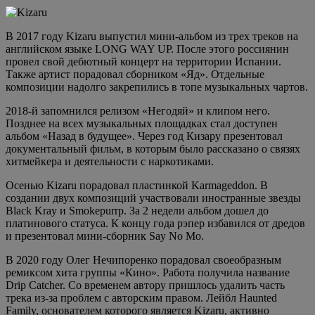
В 2017 году Kizaru выпустил мини-альбом из трех треков на
английском языке LONG WAY UP. После этого россиянин
провел свой дебютный концерт на территории Испании.
Также артист порадовал сборником «Яд». Отдельные
композиции надолго закрепились в топе музыкальных чартов.
2018-й запомнился релизом «Негодяй» и клипом него.
Позднее на всех музыкальных площадках стал доступен
альбом «Назад в будущее». Через год Кизару презентовал
документальный фильм, в которым было рассказано о связях
хитмейкера и деятельности с наркотиками.
Осенью Kizaru порадовал пластинкой Karmageddon. В
создании двух композиций участвовали иностранные звезды
Black Kray и Smokepurrp. За 2 недели альбом дошел до
платинового статуса. К концу года рэпер избавился от дредов
и презентовал мини-сборник Say No Mo.
В 2020 году Олег Нечипоренко порадовал своеобразным
ремиксом хита группы «Кино». Работа получила название
Drip Catcher. Со временем автору пришлось удалить часть
трека из-за проблем с авторским правом. Лейбл Haunted
Family, основателем которого является Kizaru, активно