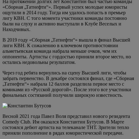
На протяжении долгих лет Константин был частью команды
«Сборная „Татнефти“». Первый успех молодые юмористы
ощутили в 2014 году. Тогда им удалось попасть в премьер
лигу КВН. С того момента участники команды постоянно
были на слуху и активно выступали в Клубе Веселых и
Находчивых.
В 2019 году «Сборная „Татнефти“» вышла в финал Высшей
лиги КВН. К сожалению в ключевом противостоянии
альметьевская команда набрала меньше очков, чем их
оппоненты. Артисты с гордостью приняли второе место, но
остались недовольны результатом.
Через год ребята вернулись на сцену Высшей лиги, чтобы
забрать первенство. В декабре состоялся финал, где «Сборная
„Татнефти“» набрала 12 баллов разделила первое место с
комиками из «Русской дорогой». После этого все участники
финальных состязаний получили широкую известность.
Весной 2021 года Павел Воля представил нового резидента
Comedy Club. Им оказался Константин Бутусов. В Марте
состоялся дебют артиста на телеканале ТНТ. Зрители тепло
приняли пополнение в рядах юмористической передачи.