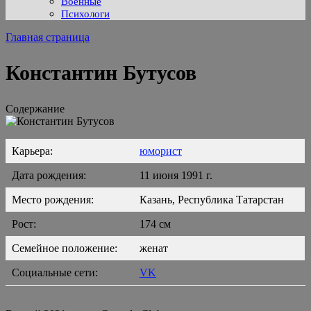
Военные
Психологи
Главная страница
Константин Бутусов
Содержание
Карьера:
юморист
Дата рождения:
11 июня 1991 г.
Место рождения:
Казань, Республика Татарстан
Рост:
174 см
Семейное положение:
женат
Социальные сети:
VK