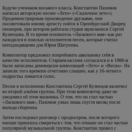
Будучи учеником восьмого класса, Константин Пахомов
написал авторскую песню «Лето» («Сказочное лето»).
Продемонстрировав произведение друзьями, они
посоветовали юному артисту пойти в Оренбургский Дворец
пионеров, при котором работала студия звукозаписи Сергей
Кузнецова. В то время основатель «Ласкового мая» как раз
находился в поисках исполнителя песен, которые считал
неподходящими для Юрия Шатунова.
Композитор предложил попробовать школьнику себя в
качестве исполнителя. Старшеклассник согласился и в 1988-м
были записаны демоверсии композиций «Лето» и «Весна». На
записях того времени отчетливо слышно, как у 16-летнего
подростка ломается голос.
Песни в исполнении Константина Сергей Кузнецов включил
во второй альбом группы. При этом композитор даже не
уведомил об этом мальчика. О том, что он стал частью
«Ласкового мая», Пахомов узнал лишь спустя месяц после
выхода сборника.
Затем последовал разговор с продюсером, после которого
юноше пришлось смириться с тем, что отныне он стал частью
популярной музыкальной группы. Константин провел с