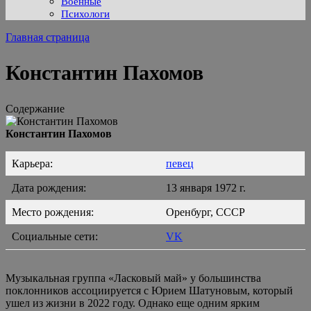
Военные
Психологи
Главная страница
Константин Пахомов
Содержание
Константин Пахомов
Карьера:
певец
Дата рождения:
13 января 1972 г.
Место рождения:
Оренбург, СССР
Социальные сети:
VK
Музыкальная группа «Ласковый май» у большинства
поклонников ассоциируется с Юрием Шатуновым, который
ушел из жизни в 2022 году. Однако еще одним ярким