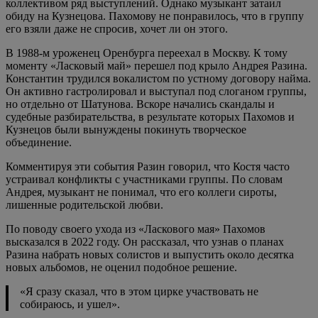
коллективом ряд выступлений. Однако музыкант затаил
обиду на Кузнецова. Пахомову не понравилось, что в группу
его взяли даже не спросив, хочет ли он этого.
В 1988-м уроженец Оренбурга переехал в Москву. К тому
моменту «Ласковый май» перешел под крыло Андрея Разина.
Константин трудился вокалистом по устному договору найма.
Он активно гастролировал и выступал под слоганом группы,
но отдельно от Шатунова. Вскоре начались скандалы и
судебные разбирательства, в результате которых Пахомов и
Кузнецов были вынуждены покинуть творческое
объединение.
Комментируя эти события Разин говорил, что Костя часто
устраивал конфликты с участниками группы. По словам
Андрея, музыкант не понимал, что его коллеги сироты,
лишенные родительской любви.
По поводу своего ухода из «Ласкового мая» Пахомов
высказался в 2022 году. Он рассказал, что узнав о планах
Разина набрать новых солистов и выпустить около десятка
новых альбомов, не оценил подобное решение.
«Я сразу сказал, что в этом цирке участвовать не
собираюсь, и ушел».