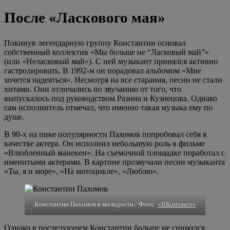
После «Ласкового мая»
Покинув легендарную группу Константин основал
собственный коллектив «Мы больше не “Ласковый май”»
(или «Неласковый май»). С ней музыкант принялся активно
гастролировать. В 1992-м он порадовал альбомом «Мне
хочется надеяться». Несмотря на все старания, песни не стали
хитами. Они отличались по звучанию от того, что
выпускалось под руководством Разина и Кузнецова. Однако
сам исполнитель отмечал, что именно такая музыка ему по
душе.
В 90-х на пике популярности Пахомов попробовал себя в
качестве актера. Он исполнил небольшую роль в фильме
«Влюбленный манекен». На съемочной площадке поработал с
именитыми актерами. В картине прозвучали песни музыканта
«Ты, я и море», «На мотоцикле», «Люблю».
Константин Пахомов в молодости / Фото:
«ВКонтакте»
Однако в последующем Константин больше не снимался.