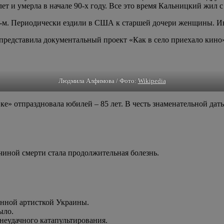
ет и умерла в начале 90-х году. Все это время Кальницкий жил 
м. Периодически ездили в США к старшей дочери женщины. Ива
 представила документальный проект «Как в село приехало кино»
Людмила Алфимова / Фото:
Wikipedia
ке» отпраздновала юбилей – 85 лет. В честь знаменательной дат
иной смерти стала продолжительная болезнь.
енной артисткой Украины.
ыло.
неудачного катапультирования.