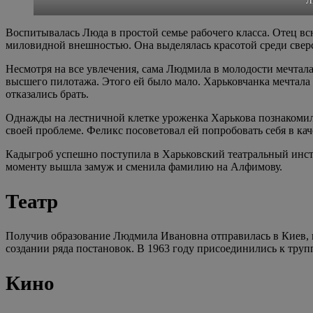
Л
Воспитывалась Люда в простой семье рабочего класса. Отец в
миловидной внешностью. Она выделялась красотой среди сверс
Несмотря на все увлечения, сама Людмила в молодости мечтал
высшего пилотажа. Этого ей было мало. Харьковчанка мечтала 
отказались брать.
Однажды на лестничной клетке уроженка Харькова познакоми
своей проблеме. Феликс посоветовал ей попробовать себя в ка
Кадыгроб успешно поступила в Харьковский театральный инсти
моменту вышла замуж и сменила фамилию на Алфимову.
Театр
Получив образование Людмила Ивановна отправилась в Киев, гд
создании ряда постановок. В 1963 году присоединились к тру
Кино