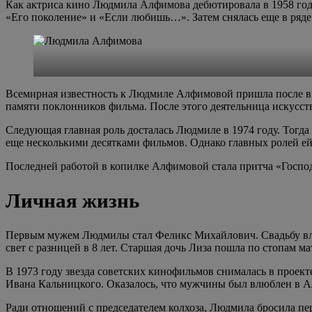
Как актриса кино Людмила Алфимова дебютировала в 1958 году
«Его поколение» и «Если любишь…». Затем снялась еще в ряде
Всемирная известность к Людмиле Алфимовой пришла после вы
памяти поклонников фильма. После этого деятельница искусст
Следующая главная роль досталась Людмиле в 1974 году. Тог
еще несколькими десятками фильмов. Однако главных ролей ей
Последней работой в копилке Алфимовой стала притча «Господ
Личная жизнь
Первым мужем Людмилы стал Феликс Михайлович. Свадьбу влюб
свет с разницей в 8 лет. Старшая дочь Лиза пошла по стопам 
В 1973 году звезда советских кинофильмов снималась в проек
Ивана Кальницкого. Оказалось, что мужчины был влюблен в А
Ради отношений с председателем колхоза, Людмила бросила пе