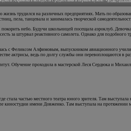
юдмила Алфимова в молодости с родителями и первым мужем / «
Культурологи
сю жизнь трудился на различных предприятиях. Мать по образов
тниц, пела, танцевала и занималась творческой самодеятельнос
а покорить небо. Будучи школьницей посещала аэроклуб. Девочк
сесть за штурвал реактивного самолета. Однако для подобного 
лась с Феликсом Алфимовым, выпускником авиационного учили
честве актрисы, ведь по долгу службы они перевоплощаются в ра
тут. Обучение проходила в мастерской Леся Сердюка и Михаила
е стала частью местного театра юного зрителя. Там выступала н
ппе киностудии имени Довженко. Там выступала на протяжении м