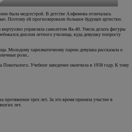
я
»
анию была медсестрой. В детстве Алфимова отличалась
тью. Поэтому ей прогнозировали большое будущее артистки.
а виртуозно управляла самолетом Як-40. Умела делать фигуры
требовался диплом летного училища, куда девушку попросту
ща. Молодому харизматичному парню девушка рассказала о
зличные роли..
 Покотылого. Учебное заведение окончила в 1958 году. К тому
а протяжении трех лет. За это время приняла участие в
ногих лет.