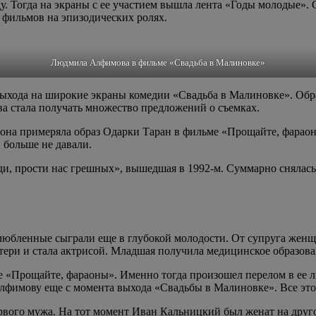
. Тогда на экраны с ее участием вышла лента «Годы молодые».
 фильмов на эпизодических ролях.
Людмила Алфимова в фильме «Свадьба в Малиновке»
хода на широкие экраны комедии «Свадьба в Малиновке». Образ
ва стала получать множество предложений о съемках.
да она примеряла образ Одарки Таран в фильме «Прощайте, фара
 больше не давали.
и, прости нас грешных», вышедшая в 1992-м. Суммарно снялась 
ленные сыграли еще в глубокой молодости. От супруга женщин
матери и стала актрисой. Младшая получила медицинское образо
те «Прощайте, фараоны». Именно тогда произошел перелом в ее 
лфимову еще с момента выхода «Свадьбы в Малиновке». Все это
рвого мужа. На тот момент Иван Кальницкий был женат на друг