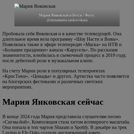
Мария Янковская и Бетси / Фото:
@annamaria.iankovskaia
Пробовала себя Янковская и в качестве телеведущей. Она
длительное время вела программу «Шоу Насти и Вовы».
Появлялась также в эфире телепередач «Маска» на НТВ и
«Большие праздники» канала «Карусель». По рассказам
знаменитости, влюбилась в съемочный процесс в 2019 году,
после дебютной роли в музыкальном клипе.
На счету Марии роли в популярных телепроектах
«КрисТина», «Цикады» и других. Артистка часто появляется
на блогерских фестивалях и различных светских
мероприятиях.
Мария Янковская сейчас
В конце 2024 года Мария представила слушателям песню
«Сигма-бой». Композиция стала хитом всемирного масштаба.
Она попала в топ чартов Shazam и Spotify. В декабре на трек
Lavinia и Ely Oaks создали англоязычный кавер.