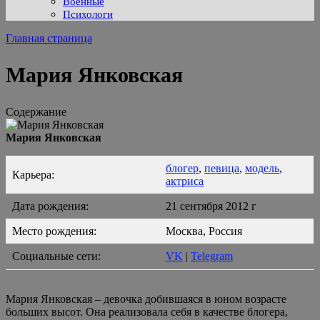
Военные
Психологи
Главная страница
Мария Янковская
Содержание
Мария Янковская
блогер
,
певица
,
модель
,
Карьера:
актриса
Дата рождения:
21 сентября 2012 г
Место рождения:
Москва, Россия
Социальные сети:
VK
|
Telegram
Мария Янковская – девочка добившаяся в юном возрасте
больших высот. Она реализовала себя в качестве блогера,