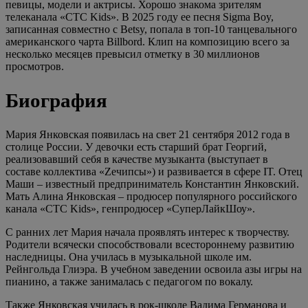
певицы, модели и актрисы. Хорошо знакома зрителям
телеканала «СТС Kids». В 2025 году ее песня Sigma Boy,
записанная совместно с Betsy, попала в топ-10 танцевального
американского чарта Billbord. Клип на композицию всего за
несколько месяцев превысил отметку в 30 миллионов
просмотров.
Биография
Мария Янковская появилась на свет 21 сентября 2012 года в
столице России. У девочки есть старший брат Георгий,
реализовавший себя в качестве музыканта (выступает в
составе коллектива «Zeчипсы») и развивается в сфере IT. Отец
Маши – известный предприниматель Константин Янковский.
Мать Алина Янковская – продюсер популярного российского
канала «СТС Kids», генпродюсер «СуперЛайкШоу».
С ранних лет Мария начала проявлять интерес к творчеству.
Родители всячески способствовали всестороннему развитию
наследницы. Она училась в музыкальной школе им.
Рейнгольда Глиэра. В учебном заведении освоила азы игры на
пианино, а также занималась с педагогом по вокалу.
Также Янковская училась в рок-школе Вадима Германова и