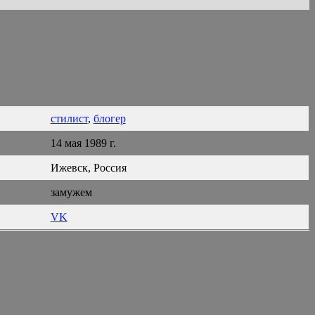
стилист
,
блогер
14 мая 1989 г.
Ижевск, Россия
замужем
VK