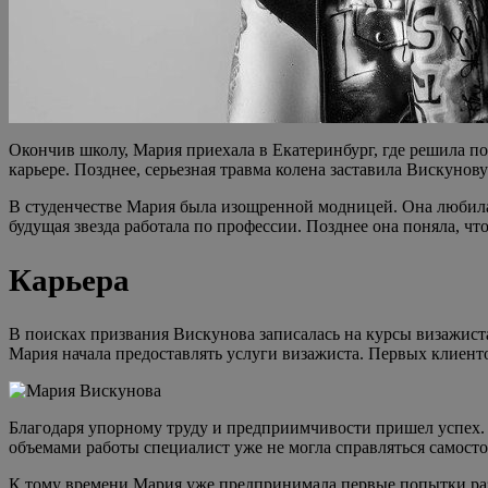
Окончив школу, Мария приехала в Екатеринбург, где решила по
карьере. Позднее, серьезная травма колена заставила Вискунов
В студенчестве Мария была изощренной модницей. Она любила
будущая звезда работала по профессии. Позднее она поняла, что
Карьера
В поисках призвания Вискунова записалась на курсы визажист
Мария начала предоставлять услуги визажиста. Первых клиенто
Благодаря упорному труду и предприимчивости пришел успех. 
объемами работы специалист уже не могла справляться самосто
К тому времени Мария уже предпринимала первые попытки разв