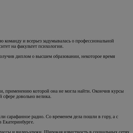
ую команду и всерьез задумывалась о профессиональной
ситет на факультет психологии.
олучив диплом о высшем образовании, некоторое время
ки, применению которой она не могла найти. Окончив курсы
й сфере довольно велика.
и сарафанное радио. Со временем дела пошли в гору, а с
в Екатеринбурге.
ассы и видео-уроки. Широкая известность в социальных сетях