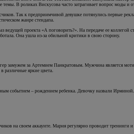
ные темы. В роликах Вискусова часто затрагивает вопрос моды
исчиков. Так к предприимчивой девушке потянулись первые рек
стическом жанре стендапа.
раз ведущей проекта «А поговорить?». На передаче ее коллегой
ботала. Она ушла из-за обильной критики в свою сторону.
логер замужем за Артемием Панкратовым. Мужчина является мот
в различные яркие цвета.
тным событием – рождением ребенка. Девочку назвали Ирминой.
чиков на своем аккаунте. Мария регулярно проводит тренинги 