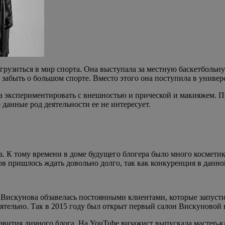
грузиться в мир спорта. Она выступала за местную баскетбольн
у забыть о большом спорте. Вместо этого она поступила в универ
 экспериментировать с внешностью и прической и макияжем. П
 данные род деятельности ее не интересует.
а. К тому времени в доме будущего блогера было много космети
в пришлось ждать довольно долго, так как конкуренция в данно
Вискунова обзавелась постоянными клиентами, которые запустил
ятельно. Так в 2015 году был открыт первый салон Вискуновой 
ития личного блога. На YouTube визажист выпускала мастер-кл