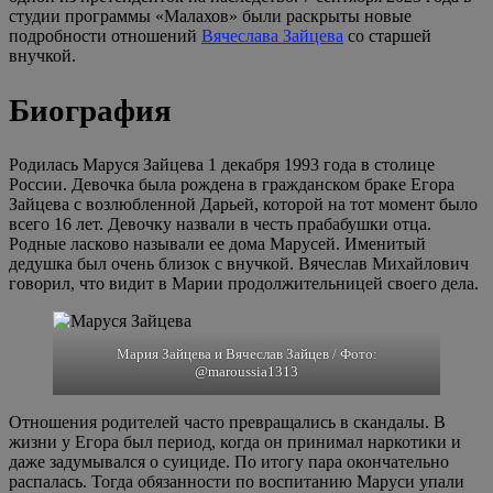
студии программы «Малахов» были раскрыты новые
подробности отношений
Вячеслава Зайцева
со старшей
внучкой.
Биография
Родилась Маруся Зайцева 1 декабря 1993 года в столице
России. Девочка была рождена в гражданском браке Егора
Зайцева с возлюбленной Дарьей, которой на тот момент было
всего 16 лет. Девочку назвали в честь прабабушки отца.
Родные ласково называли ее дома Марусей. Именитый
дедушка был очень близок с внучкой. Вячеслав Михайлович
говорил, что видит в Марии продолжительницей своего дела.
Мария Зайцева и Вячеслав Зайцев / Фото:
@maroussia1313
Отношения родителей часто превращались в скандалы. В
жизни у Егора был период, когда он принимал наркотики и
даже задумывался о суициде. По итогу пара окончательно
распалась. Тогда обязанности по воспитанию Маруси упали