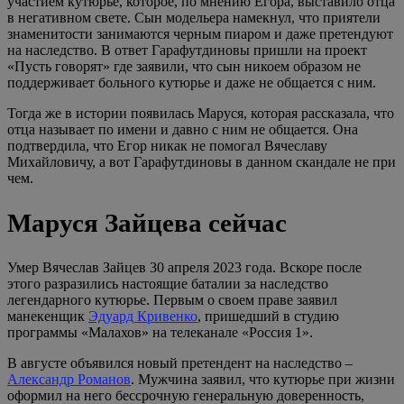
участием кутюрье, которое, по мнению Егора, выставило отца
в негативном свете. Сын модельера намекнул, что приятели
знаменитости занимаются черным пиаром и даже претендуют
на наследство. В ответ Гарафутдиновы пришли на проект
«Пусть говорят» где заявили, что сын никоем образом не
поддерживает больного кутюрье и даже не общается с ним.
Тогда же в истории появилась Маруся, которая рассказала, что
отца называет по имени и давно с ним не общается. Она
подтвердила, что Егор никак не помогал Вячеславу
Михайловичу, а вот Гарафутдиновы в данном скандале не при
чем.
Маруся Зайцева сейчас
Умер Вячеслав Зайцев 30 апреля 2023 года. Вскоре после
этого разразились настоящие баталии за наследство
легендарного кутюрье. Первым о своем праве заявил
манекенщик
Эдуард Кривенко
, пришедший в студию
программы «Малахов» на телеканале «Россия 1».
В августе объявился новый претендент на наследство –
Александр Романов
. Мужчина заявил, что кутюрье при жизни
оформил на него бессрочную генеральную доверенность,