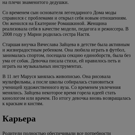
на плечи знаменитого дедушки.
Со временем сын основателя легендарного Дома моды
справился с проблемами и открыл себя новым отношениям.
Он женился на Екатерине Ромашкиной. Женщина
реализовала себя в качестве модели, педагога и режиссера. В
2008 году у Марии родилась сестра Настя.
Старшая внучка Вячеслава Зайцева в детстве была активным
и жизнерадостным ребенком. Она любила играть в футбол,
занималась спортом, посещала секцию единоборств, была без
ума от собак. Девочка писала стихи, ей нравилось петь и
играть на музыкальных инструментах.
В 11 лет Маруся занялась живописью. Она рисовала
мультфильмы, а после школы собиралась становиться
ученицей художественного вуза. Со временем увлечения
менялись. Зайцева некоторое время горела идеей стать
кинологом или врачем. По итогу девочка вновь возвращалась
к краскам и кистям.
Карьера
Родители полностью обеспечивали все потребности