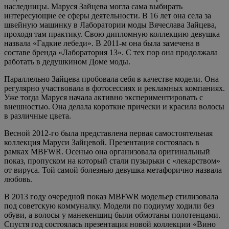
наследницы. Маруся Зайцева могла сама выбирать
интересующие ее сферы деятельности. В 16 лет она села за
швейную машинку в Лаборатории моды Вячеслава Зайцева,
проходя там практику. Свою дипломную коллекцию девушка
назвала «Гадкие лебеди». В 2011-м она была замечена в
составе бренда «Лаборатория 13». С тех пор она продолжала
работать в дедушкином Доме моды.
Параллельно Зайцева пробовала себя в качестве модели. Она
регулярно участвовала в фотосессиях и рекламных компаниях.
Уже тогда Маруся начала активно экспериментировать с
внешностью. Она делала короткие прически и красила волосы
в различные цвета.
Весной 2012-го была представлена первая самостоятельная
коллекция Маруси Зайцевой. Презентация состоялась в
рамках MBFWR. Осенью она организовала оригинальный
показ, пропуском на который стали пузырьки с «лекарством»
от вируса. Той самой болезнью девушка метафорично назвала
любовь.
В 2013 году очередной показ MBFWR модельер стилизовала
под советскую коммуналку. Модели по подиуму ходили без
обуви, а волосы у манекенщиц были обмотаны полотенцами.
Спустя год состоялась презентация новой коллекции «Вино