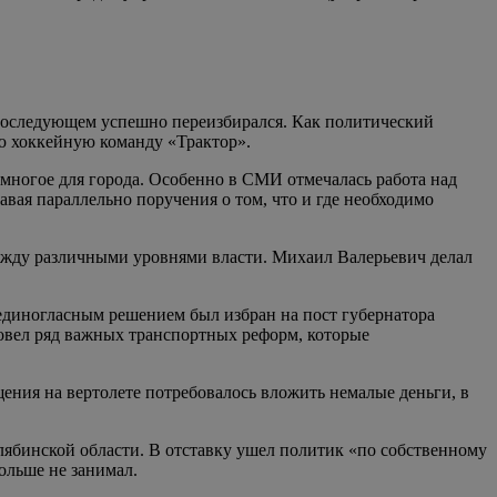
 последующем успешно переизбирался. Как политический
ю хоккейную команду «Трактор».
 многое для города. Особенно в СМИ отмечалась работа над
вая параллельно поручения о том, что и где необходимо
ежду различными уровнями власти. Михаил Валерьевич делал
единогласным решением был избран на пост губернатора
ровел ряд важных транспортных реформ, которые
ения на вертолете потребовалось вложить немалые деньги, в
ябинской области. В отставку ушел политик «по собственному
ольше не занимал.