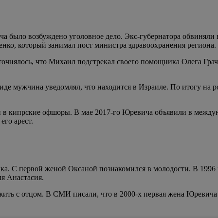
ича было возбуждено уголовное дело. Экс-губернатора обвиняли 
енко, который занимал пост министра здравоохранения региона.
точнялось, что Михаил подстрекал своего помощника Олега Грач
де мужчина уведомлял, что находится в Израиле. По итогу на р
и в кипрские офшоры. В мае 2017-го Юревича объявили в между
его арест.
ка. С первой женой Оксаной познакомился в молодости. В 1996
ля Анастасия.
 жить с отцом. В СМИ писали, что в 2000-х первая жена Юревича