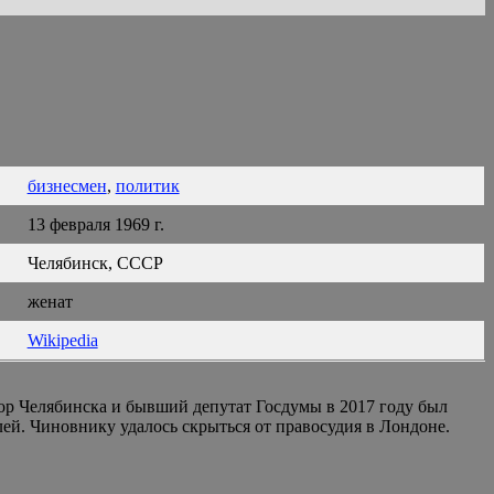
бизнесмен
,
политик
13 февраля 1969 г.
Челябинск, СССР
женат
Wikipedia
ор Челябинска и бывший депутат Госдумы в 2017 году был
ей. Чиновнику удалось скрыться от правосудия в Лондоне.