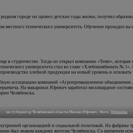
родном городе он провел детские годы жизни, получил образован
том местного технического университета. Обучение проходил на
е в студенчестве. Тогда он открыл компанию «Темп», которая 
технического университета стал во главе «Хлебокомбината № 1»
производство хлебной продукции на новый уровень и основать 
табную ассоциацию компаний «Агропромышленное объединение 
рьевича. На макаронах Юревич заработал миллиардное состояние
ории Челябинска.
экс-губернатор Челябинской области Михаил Юревич / Фото:
Wikipedia
утренней организацией и социальной политикой. На фабрике т
ании был знаком каждому жителю Челябинска. Со временем осно