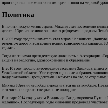
производственные мощности империи вышли на мировой уров
Политика
В политическую жизнь страны Михаил стал постепенно вливать
деятель Юревич активно занимался реформами в родном Челяби
В 2005 году предприниматель стал мэром Челябинска. Данную д
ремонтом дорог и возведение новых транспортных развязок. Юр
сделать.
Тогда же занимал президентскую должность в Ассоциации «Го
акцент на экологию, здравоохранение и образование.
В 2010 году прошло внеочередное заседание Законодательного
Челябинской области. Уже спустя год после избрания, чиновн
поддерживались Президентами. Несмотря на это, за отдельные
Михаил Юревич не любил передвигаться на автомобиле. Правя 
том числе построить специальные площадки.
В январе 2014 года указом Владимира Владимировича Путина 
желанию». Последующие годы чиновник продолжал участвоват