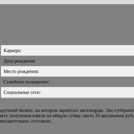
Карьера:
Дата рождения:
Место рождения:
Семейное положение:
Социальные сети:
упный бизнес, на котором заработал миллиарды. Экс-губернат
акту получения взяток на общую сумму около 26 миллионов рубл
 внушительное состояние.