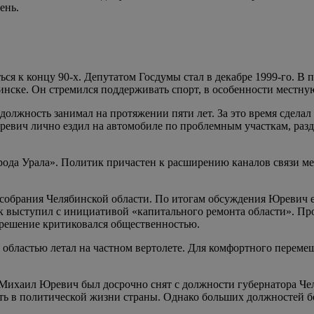
ень.
ся к концу 90-х. Депутатом Госдумы стал в декабре 1999-го. В
нске. Он стремился поддерживать спорт, в особенности местну
олжность занимал на протяжении пяти лет. За это время сделал
евич лично ездил на автомобиле по проблемным участкам, разда
рода Урала». Политик причастен к расширению каналов связи м
 собрания Челябинской области. По итогам обсуждения Юревич 
ик выступил с инициативой «капитального ремонта области». П
 решение критиковался общественностью.
областью летал на частном вертолете. Для комфортного перемещ
Михаил Юревич был досрочно снят с должности губернатора Чел
ь в политической жизни страны. Однако больших должностей б