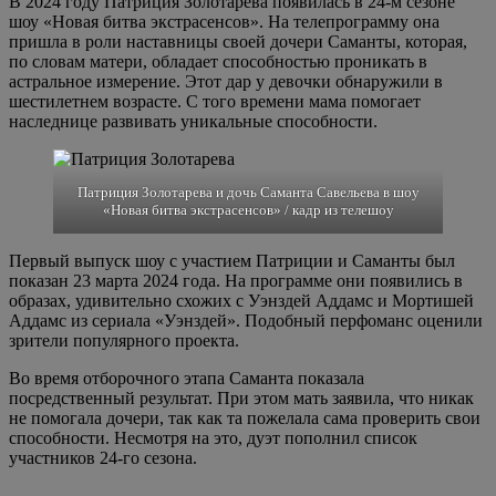
В 2024 году Патриция Золотарева появилась в 24-м сезоне
шоу «Новая битва экстрасенсов». На телепрограмму она
пришла в роли наставницы своей дочери Саманты, которая,
по словам матери, обладает способностью проникать в
астральное измерение. Этот дар у девочки обнаружили в
шестилетнем возрасте. С того времени мама помогает
наследнице развивать уникальные способности.
Патриция Золотарева и дочь Саманта Савельева в шоу
«Новая битва экстрасенсов» / кадр из телешоу
Первый выпуск шоу с участием Патриции и Саманты был
показан 23 марта 2024 года. На программе они появились в
образах, удивительно схожих с Уэнздей Аддамс и Мортишей
Аддамс из сериала «Уэнздей». Подобный перфоманс оценили
зрители популярного проекта.
Во время отборочного этапа Саманта показала
посредственный результат. При этом мать заявила, что никак
не помогала дочери, так как та пожелала сама проверить свои
способности. Несмотря на это, дуэт пополнил список
участников 24-го сезона.