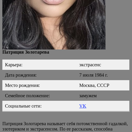
Патриция Золотарева
Карьера:
экстрасенс
Дата рождения:
7 июля 1984 г.
Место рождения:
Москва, СССР
Семейное положение:
замужем
Социальные сети:
VK
Патриция Золотарева называет себя потомственной гадалкой,
эзотериком и экстрасенсом. По ее рассказам, способна