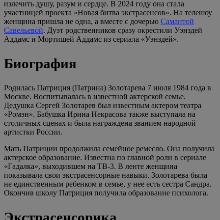
излечить душу, разум и сердце. В 2024 году она стала
участницей проекта «Новая битва экстрасенсов». На телешоу
женщина пришла не одна, а вместе с дочерью
Самантой
Савельевой
. Дуэт родственников сразу окрестили Уэнздей
Аддамс и Мортишей Аддамс из сериала «Уэнздей».
Биография
Родилась Патриция (Патрина) Золотарева 7 июля 1984 года в
Москве. Воспитывалась в известной актерской семье.
Дедушка Сергей Золотарев был известным актером театра
«Ромэн». Бабушка Ирина Некрасова также выступала на
столичных сценах и была награждена званием народной
артистки России.
Мать Патриции продолжила семейное ремесло. Она получила
актерское образование. Известна по главной роли в сериале
«Гадалка», выходившем на ТВ-3. В ленте женщина
показывала свои экстрасенсорные навыки. Золотарева была
не единственным ребенком в семье, у нее есть сестра Сандра.
Окончив школу Патриция получила образование психолога.
Экстрасенсорика