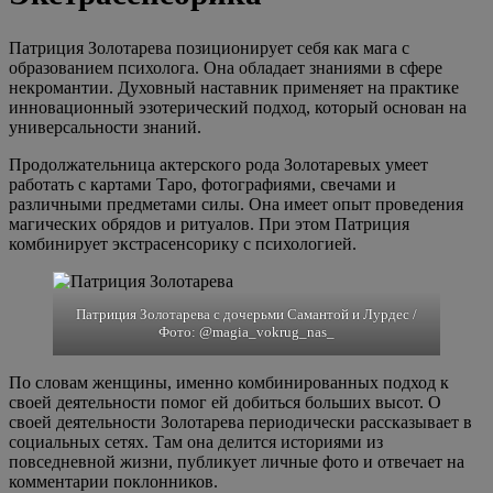
Патриция Золотарева позиционирует себя как мага с
образованием психолога. Она обладает знаниями в сфере
некромантии. Духовный наставник применяет на практике
инновационный эзотерический подход, который основан на
универсальности знаний.
Продолжательница актерского рода Золотаревых умеет
работать с картами Таро, фотографиями, свечами и
различными предметами силы. Она имеет опыт проведения
магических обрядов и ритуалов. При этом Патриция
комбинирует экстрасенсорику с психологией.
Патриция Золотарева с дочерьми Самантой и Лурдес /
Фото: @magia_vokrug_nas_
По словам женщины, именно комбинированных подход к
своей деятельности помог ей добиться больших высот. О
своей деятельности Золотарева периодически рассказывает в
социальных сетях. Там она делится историями из
повседневной жизни, публикует личные фото и отвечает на
комментарии поклонников.