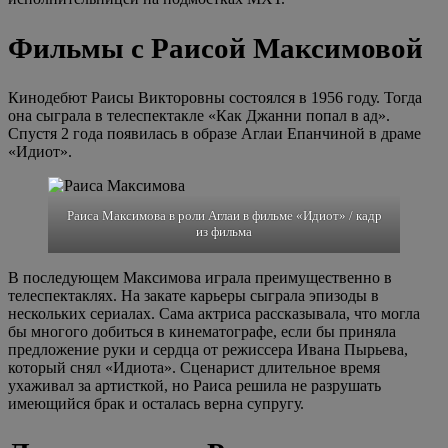
Фильмы с Раисой Максимовой
Кинодебют Раисы Викторовны состоялся в 1956 году. Тогда
она сыграла в телеспектакле «Как Джанни попал в ад».
Спустя 2 года появилась в образе Аглаи Епанчиной в драме
«Идиот».
Раиса Максимова в роли Аглаи в фильме «Идиот» / кадр
из фильма
В последующем Максимова играла преимущественно в
телеспектаклях. На закате карьеры сыграла эпизоды в
нескольких сериалах. Сама актриса рассказывала, что могла
бы многого добиться в кинематографе, если бы приняла
предложение руки и сердца от режиссера Ивана Пырьева,
который снял «Идиота». Сценарист длительное время
ухаживал за артисткой, но Раиса решила не разрушать
имеющийся брак и осталась верна супругу.