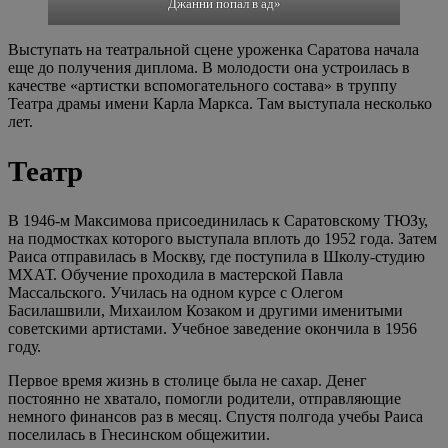
Джанни попал в ад»
Выступать на театральной сцене уроженка Саратова начала
еще до получения диплома. В молодости она устроилась в
качестве «артистки вспомогательного состава» в труппу
Театра драмы имени Карла Маркса. Там выступала несколько
лет.
Театр
В 1946-м Максимова присоединилась к Саратовскому ТЮЗу,
на подмостках которого выступала вплоть до 1952 года. Затем
Раиса отправилась в Москву, где поступила в Школу-студию
МХАТ. Обучение проходила в мастерской Павла
Массальского. Училась на одном курсе с Олегом
Басилашвили, Михаилом Козаком и другими именитыми
советскими артистами. Учебное заведение окончила в 1956
году.
Первое время жизнь в столице была не сахар. Денег
постоянно не хватало, помогли родители, отправляющие
немного финансов раз в месяц. Спустя полгода учебы Раиса
поселилась в Гнесинском общежитии.