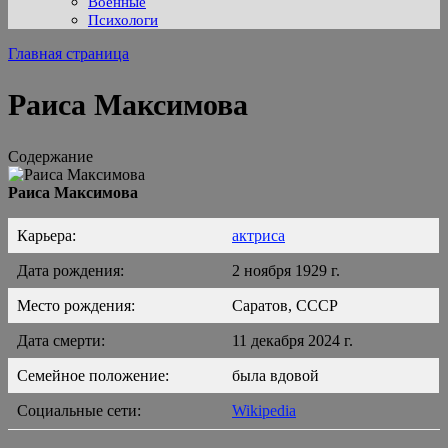
Военные
Психологи
Главная страница
Раиса Максимова
Содержание
Раиса Максимова
Карьера:
актриса
Дата рождения:
2 ноября 1929 г.
Место рождения:
Саратов, СССР
Дата смерти:
11 декабря 2024 г.
Семейное положение:
была вдовой
Социальные сети:
Wikipedia