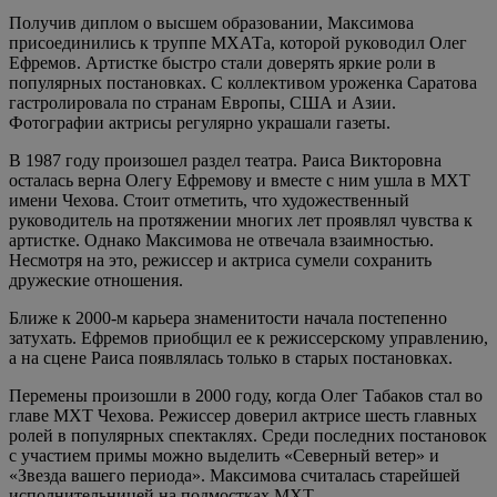
Получив диплом о высшем образовании, Максимова
присоединились к труппе МХАТа, которой руководил Олег
Ефремов. Артистке быстро стали доверять яркие роли в
популярных постановках. С коллективом уроженка Саратова
гастролировала по странам Европы, США и Азии.
Фотографии актрисы регулярно украшали газеты.
В 1987 году произошел раздел театра. Раиса Викторовна
осталась верна Олегу Ефремову и вместе с ним ушла в МХТ
имени Чехова. Стоит отметить, что художественный
руководитель на протяжении многих лет проявлял чувства к
артистке. Однако Максимова не отвечала взаимностью.
Несмотря на это, режиссер и актриса сумели сохранить
дружеские отношения.
Ближе к 2000-м карьера знаменитости начала постепенно
затухать. Ефремов приобщил ее к режиссерскому управлению,
а на сцене Раиса появлялась только в старых постановках.
Перемены произошли в 2000 году, когда Олег Табаков стал во
главе МХТ Чехова. Режиссер доверил актрисе шесть главных
ролей в популярных спектаклях. Среди последних постановок
с участием примы можно выделить «Северный ветер» и
«Звезда вашего периода». Максимова считалась старейшей
исполнительницей на подмостках МХТ.