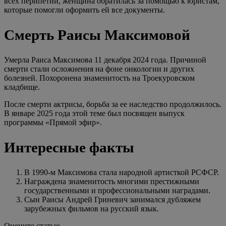
всех перипетий, женщина обратилась за помощью к юристам,
которые помогли оформить ей все документы.
Смерть Раисы Максимовой
Умерла Раиса Максимова 11 декабря 2024 года. Причиной
смерти стали осложнения на фоне онкологии и других
болезней. Похоронена знаменитость на Троекуровском
кладбище.
После смерти актрисы, борьба за ее наследство продолжилось.
В январе 2025 года этой теме был посвящен выпуск
программы «Прямой эфир».
Интересные факты
В 1990-м Максимова стала народной артисткой РСФСР.
Награждена знаменитость многими престижными
государственными и профессиональными наградами.
Сын Раисы Андрей Гриневич занимался дубляжем
зарубежных фильмов на русский язык.
Оцените статью