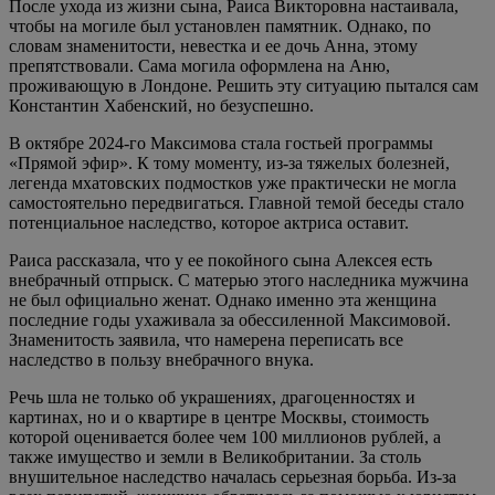
После ухода из жизни сына, Раиса Викторовна настаивала,
чтобы на могиле был установлен памятник. Однако, по
словам знаменитости, невестка и ее дочь Анна, этому
препятствовали. Сама могила оформлена на Аню,
проживающую в Лондоне. Решить эту ситуацию пытался сам
Константин Хабенский, но безуспешно.
В октябре 2024-го Максимова стала гостьей программы
«Прямой эфир». К тому моменту, из-за тяжелых болезней,
легенда мхатовских подмостков уже практически не могла
самостоятельно передвигаться. Главной темой беседы стало
потенциальное наследство, которое актриса оставит.
Раиса рассказала, что у ее покойного сына Алексея есть
внебрачный отпрыск. С матерью этого наследника мужчина
не был официально женат. Однако именно эта женщина
последние годы ухаживала за обессиленной Максимовой.
Знаменитость заявила, что намерена переписать все
наследство в пользу внебрачного внука.
Речь шла не только об украшениях, драгоценностях и
картинах, но и о квартире в центре Москвы, стоимость
которой оценивается более чем 100 миллионов рублей, а
также имущество и земли в Великобритании. За столь
внушительное наследство началась серьезная борьба. Из-за