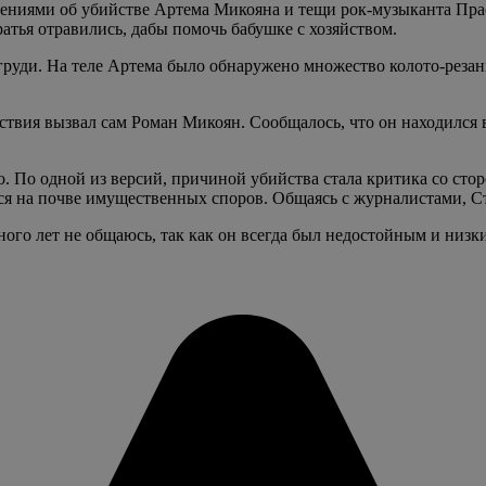
щениями об убийстве Артема Микояна и тещи рок-музыканта Пра
атья отравились, дабы помочь бабушке с хозяйством.
 груди. На теле Артема было обнаружено множество колото-резан
вия вызвал сам Роман Микоян. Сообщалось, что он находился в
 По одной из версий, причиной убийства стала критика со сто
ался на почве имущественных споров. Общаясь с журналистами, 
ого лет не общаюсь, так как он всегда был недостойным и низки