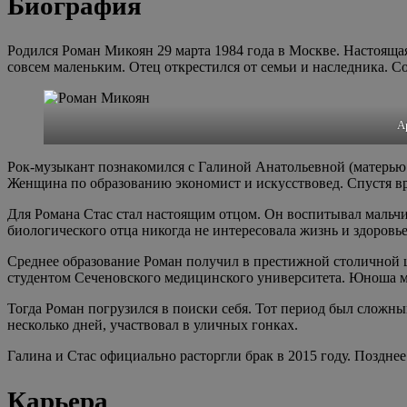
Биография
Родился Роман Микоян 29 марта 1984 года в Москве. Настоящая
совсем маленьким. Отец открестился от семьи и наследника. С
А
Рок-музыкант познакомился с Галиной Анатольевной (матерью 
Женщина по образованию экономист и искусствовед. Спустя в
Для Романа Стас стал настоящим отцом. Он воспитывал мальчик
биологического отца никогда не интересовала жизнь и здоровь
Среднее образование Роман получил в престижной столичной ш
студентом Сеченовского медицинского университета. Юноша меч
Тогда Роман погрузился в поиски себя. Тот период был сложным
несколько дней, участвовал в уличных гонках.
Галина и Стас официально расторгли брак в 2015 году. Поздне
Карьера