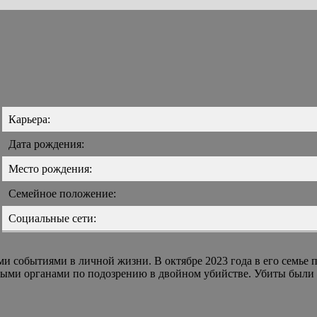
Карьера:
Дата рождения:
Место рождения:
Семейное положение:
Социальные сети:
 событиями в личной жизни. В октябре 2023 года в его семье п
ными органами по подозрению в двойном убийстве. Убиты были