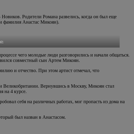
 Новиков. Родители Романа развелись, когда он был еще
 и фамилия Анастас Микоян).
м»
процессе чего молодые люди разговорились и начали общаться.
оявился совместный сын Артем Микоян.
илию и отчество. При этом артист отмечал, что
ии Великобритании. Вернувшись в Москву, Микоян стал
я на 4 курсе.
робовал себя на различных работах, мог пропасть из дома на
оторый был назван в Анастасом.