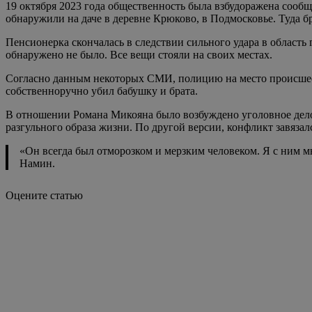
19 октября 2023 года общественность была взбудоражена сооб
обнаружили на даче в деревне Крюково, в Подмосковье. Туда бр
Пенсионерка скончалась в следствии сильного удара в область
обнаружено не было. Все вещи стояли на своих местах.
Согласно данным некоторых СМИ, полицию на место происшест
собственноручно убил бабушку и брата.
В отношении Романа Микояна было возбуждено уголовное дело.
разгульного образа жизни. По другой версии, конфликт завяз
«Он всегда был отморозком и мерзким человеком. Я с ним мн
Намин.
Оцените статью