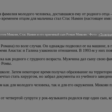
 фамилия молодого человека, доставшаяся ему от родного отца –
о временем отцом для мальчика стал Стас Намин (настоящее имя
ртем Микоян, Стас Намин и его приемный сын Роман Микоян / Фото:
«Телегра
Романа) по воле случая. Он однажды подвозил ее на машине, в 
ремя Анастас и Галина узаконили отношения. В 1993-м у них п
а как родного с грудного возраста. Мужчина дал сыну свою фам
е Ромы.
коле. Затем некоторое время получал образование на территор
тал стать хирургом, но забрал документы из учебного заведени
 как для молодого человека, так и для его окружения. Микоян п
е от четвертой супруги у рок-музыканта родился еще один сын, к