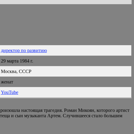
директор по развитию
29 марта 1984 г.
Москва, СССР
женат
YouTube
роизошла настоящая трагедия. Роман Микоян, которого артист
 теща и сын музыканта Артем. Случившееся стало большим