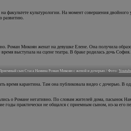
а факультете культурологии. На момент совершения двойного у
о развитию.
о. Роман Микоян женат на девушке Елене. Она получила образо
 время выступала на сцене театра. В браке родилась дочь София.
Приемный сын Стаса Намина Роман Микоян с женой и дочерью / Фото:
Youtub
ть время карантина. Там она публиковала видео с дочерью. В одн
ались о Романе негативно. По словам жителей дома, пасынок На
дние годы практически не общался с приемным сыном, из-за его