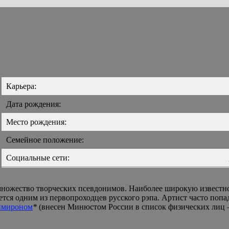
Карьера:
Дата рождения:
Место рождения:
Семейное положение:
Социальные сети:
множество творческих псевдонимов. Наиболее широкую известно
ется одним из первопроходцев русского рэпа. Артист часто поп
имироном
*
(внесен Минюстом России в список физических лиц 