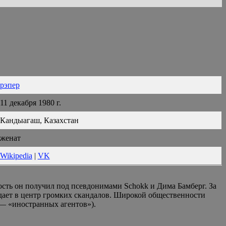
рэпер
11 декабря 1980 г.
Кандыагаш, Казахстан
женат
Wikipedia
|
VK
сть он получил под псевдонимами Schokk и Дима Бамберг. За
адает в центр громких скандалов. Широкой общественности
— «иностранных агентов»).