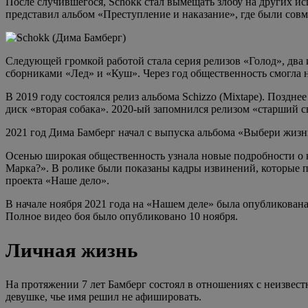
После случившегося, Schokk стал вымещать злобу на других ис
представил альбом «Преступление и наказание», где были совм
Следующей громкой работой стала серия релизов «Голод», два 
сборниками «Лед» и «Куш». Через год общественность смогла н
В 2019 году состоялся релиз альбома Schizzo (Mixtape). Позд
диск «вторая собака». 2020-ый запомнился релизом «старший с
2021 год Дима Бамберг начал с выпуска альбома «Выбери жизн
Осенью широкая общественность узнала новые подробности 
Марка?». В ролике были показаны кадры извинений, которые
проекта «Наше дело».
В начале ноября 2021 года на «Нашем деле» была опубликована 
Полное видео боя было опубликовано 10 ноября.
Личная жизнь
На протяжении 7 лет Бамберг состоял в отношениях с неизвест
девушке, чье имя решил не афишировать.