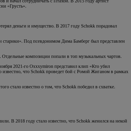
в и начал сотрудничать с Птахой. В 2015 году артист
сни «Грусть».
терял деньги и имущество. В 2017 году Schokk порадовал
дни старики». Под псевдонимом Дима Бамберг был представлен
. Отдельные композиции попали в топ музыкальных чартов.
оября 2021-го Oxxxymiron представил клип «Кто убил
ло известно, что Schokk проведет бой с Ромой Жиганом в рамках
го стало известно о том, что Schokk победил в схватке.
ли. В 2018 году стало известно, что Schokk женился на некой