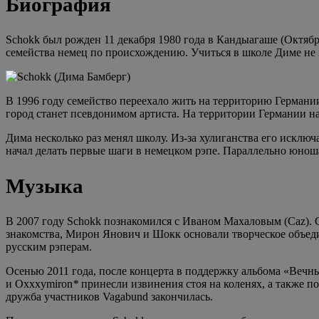
Биография
Schokk был рожден 11 декабря 1980 года в Кандыагаше (Октябр
семейства немец по происхождению. Учиться в школе Диме не н
В 1996 году семейство переехало жить на территорию Германи
город станет псевдонимом артиста. На территории Германии на
Дима несколько раз менял школу. Из-за хулиганства его исклю
начал делать первые шаги в немецком рэпе. Параллельно юнош
Музыка
В 2007 году Schokk познакомился с Иваном Махаловым (Caz). 
знакомства, Мирон Янович и Шокк основали творческое объеди
русским рэперам.
Осенью 2011 года, после концерта в поддержку альбома «Вечны
и Oxxxymiron
*
принесли извинения стоя на коленях, а также по
дружба участников Vagabund закончилась.