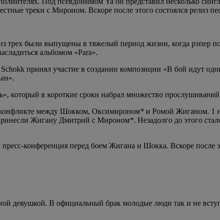
полнителях. Под псевдонимом Ya он представил несколько сингло
естные треки с Мироном. Вскоре после этого состоялся релиз пе
из трех были выпущены в тяжелый период жизни, когда рэпер по
асладиться альбомом «Para».
нее Schokk принял участие в создании композиции «В бой идут о
ын».
ь», который в короткие сроки набрал множество прослушиваний
о конфликте между Шокком, Оксимироном
*
и Ромой Жиганом. 1 н
 принесли Жигану Дмитрий с Мироном
*
. Незадолго до этого ста
пресс-конференция перед боем Жигана и Шокка. Вскоре после это
ной девушкой. В официальный брак молодые люди так и не вступи