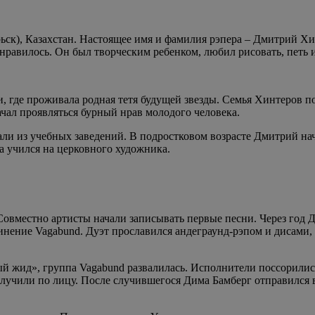
ьск), Казахстан. Настоящее имя и фамилия рэпера – Дмитрий Хин
равилось. Он был творческим ребенком, любил рисовать, петь и
и, где проживала родная тетя будущей звезды. Семья Хинтеров 
чал проявляться бурный нрав молодого человека.
чали из учебных заведений. В подростковом возрасте Дмитрий на
а учился на церковного художника.
Совместно артисты начали записывать первые песни. Через год
нение Vagabund. Дуэт прославился андеграунд-рэпом и дисами, 
й жид», группа Vagabund развалилась. Исполнители поссорились
лучили по лицу. После случившегося Дима Бамберг отправился в 