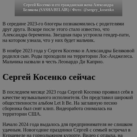
Сергей Косенко и его гражданская жена Александра
Белякова (SASHA BELAIR) / Фото: @sergey_kosenko
В середине 2023-го блогеры познакомились с родителями
друг друга. Вскоре после этого стало известно, что
Александра беременна. Звездная пара устроила гендер-пати,
на котором узнала, что у них будет мальчик.
В ноябре 2023 года у Сергея Косенко и Александры Беляковой
родился сын. Роды проходили на территории Лос-Анджелеса.
Мальчика назвали в честь Леонардо Ди Каприо.
Сергей Косенко сейчас
В последнем месяце 2023 года Сергей Косенко проявил себя в
качестве музыкального исполнителя. Он представил широкой
общественности альбом Let It Be. На заглавную песню
сборника был снят клип. Видеоработа снималась на
территории США.
Начало 2024 года выдалось для предпринимателя не слишком
удачным. Новогодние праздники Сергей с семьей встречал в
Куршевеле на горнолыжном курорте. Видео с отдыха, на