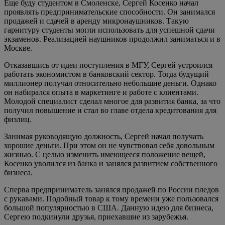
Еще буду студентом в Смоленске, Сергей Косенко начал
проявлять предпринимательские способности. Он занимался
продажей и сдачей в аренду микронаушников. Такую
гарнитуру студенты могли использовать для успешной сдачи
экзаменов. Реализацией наушников продолжил заниматься и в
Москве.
Отказавшись от идеи поступления в МГУ, Сергей устроился
работать экономистом в банковский сектор. Тогда будущий
миллионер получал относительно небольшие деньги. Однако
он набирался опыта в маркетинге и работе с клиентами.
Молодой специалист сделал многое для развития банка, за что
получил повышение и стал во главе отдела кредитования для
физлиц.
Занимая руководящую должность, Сергей начал получать
хорошие деньги. При этом он не чувствовал себя довольным
жизнью. С целью изменить имеющееся положение вещей,
Косенко уволился из банка и занялся развитием собственного
бизнеса.
Сперва предприниматель занялся продажей по России пледов
с рукавами. Подобный товар к тому времени уже пользовался
большой популярностью в США. Данную идею для бизнеса,
Сергею подкинули друзья, приехавшие из зарубежья.