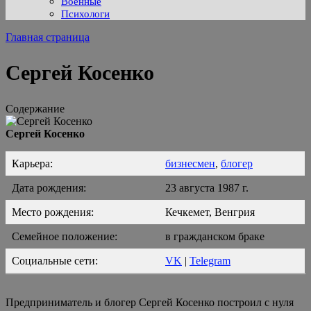
Военные
Психологи
Главная страница
Сергей Косенко
Содержание
Сергей Косенко
Карьера:
бизнесмен
,
блогер
Дата рождения:
23 августа 1987 г.
Место рождения:
Кечкемет, Венгрия
Семейное положение:
в гражданском браке
Социальные сети:
VK
|
Telegram
Предприниматель и блогер Сергей Косенко построил с нуля