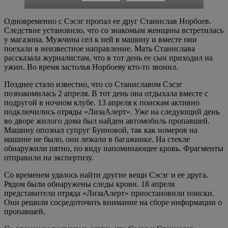
Одновременно с Сэсэг пропал ее друг Станислав Норбоев.
Следствие установило, что со знакомым женщина встретилась
у магазина. Мужчина сел к ней в машину и вместе они
поехали в неизвестное направление. Мать Станислава
рассказала журналистам, что в тот день ее сын приходил на
ужин. Во время застолья Норбоеву кто-то звонил.
Позднее стало известно, что со Станиславом Сэсэг
познакомилась 2 апреля. В тот день она отдыхала вместе с
подругой в ночном клубе. 13 апреля к поискам активно
подключились отряды «ЛизаАлерт». Уже на следующий день
во дворе жилого дома был найден автомобиль пропавшей.
Машину опознал супруг Буиновой, так как номеров на
машине не было, они лежали в багажнике. На стекле
обнаружили пятно, по виду напоминающее кровь. Фрагменты
отправили на экспертизу.
Со временем удалось найти другие вещи Сэсэг и ее друга.
Рядом были обнаружены следы крови. 18 апреля
представители отряда «ЛизаАлерт» приостановили поиски.
Они решили сосредоточить внимание на сборе информации о
пропавшей.