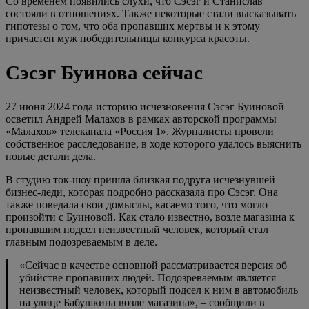
Со временем появились слухи, что Сэсэг и Станислав
состояли в отношениях. Также некоторые стали высказывать
гипотезы о том, что оба пропавших мертвы и к этому
причастен муж победительницы конкурса красоты.
Сэсэг Буинова сейчас
27 июня 2024 года историю исчезновения Сэсэг Буиновой
осветил Андрей Малахов в рамках авторской программы
«Малахов» телеканала «Россия 1». Журналисты провели
собственное расследование, в ходе которого удалось выяснить
новые детали дела.
В студию ток-шоу пришла близкая подруга исчезнувшей
бизнес-леди, которая подробно рассказала про Сэсэг. Она
также поведала свои домыслы, касаемо того, что могло
произойти с Буиновой. Как стало известно, возле магазина к
пропавшим подсел неизвестный человек, который стал
главным подозреваемым в деле.
«Сейчас в качестве основной рассматривается версия об
убийстве пропавших людей. Подозреваемым является
неизвестный человек, который подсел к ним в автомобиль
на улице Бабушкина возле магазина», – сообщили в