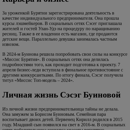
За уроженкой Бурятии зарегистрирована деятельность в
качестве индивидуального предпринимателя. Она прошла
курсы лэшмейкеров. В социальных сетях Сэсег приглашала
жителей и гостей Улан-Удэ на процедуру по наращиванию
ресниц. Также в ее владении есть магазин, где продаются
детские вещи. Параллельно девушка занималась частным
извозом.
В 2024-м Буинова решила попробовать свои силы на конкурсе
«Миссис Бурятия». В социальных сетях она делилась
подробностями того, как проходит подготовка к проекту. 7
апреля бизнес-леди вступила в финальное противостояние с
другими конкурсантками. По итогу финала, Сэсэг получила
титул «Миссис Топ-модель – 2024».
Личная жизнь Сэсэг Буиновой
Из личной жизни предпринимательница тайны не делала.
Она замужем за Борисом Буиновым. Семейная пара
воспитывает двоих детей. Первенец Кирилл родился в 2015
году. Младший сын появился на свет в 2016-м. В социальных
сетях победительница конкурса красоты регулярно