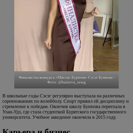
Финалистка конкурса «Миссис Бурятия» Сэсэг Буинова /
Фото: @buinova_seseg
В школьные годы Сэсэг регулярно выступала на различных
соревнованиях по волейболу. Спорт привил ей дисциплину и
стремление к победам. Окончив школу Буинова переехала в
Улан-Удэ, где стала студенткой Бурятского государственного
университета. Учебное заведение окончила в 2015 году.
Карьера и бизнес