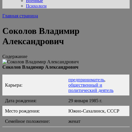
Военные
Психологи
Главная страница
Соколов Владимир
Александрович
Содержание
Соколов Владимир Александрович
предприниматель
,
Карьера:
общественный и
политический деятель
Дата рождения:
29 января 1985 г.
Место рождения:
Южно-Сахалинск, СССР
Семейное положение:
женат