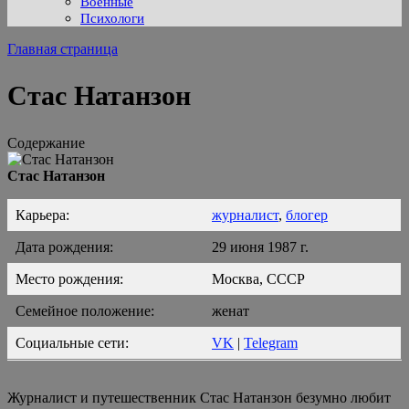
Военные
Психологи
Главная страница
Стас Натанзон
Содержание
Стас Натанзон
Карьера:
журналист
,
блогер
Дата рождения:
29 июня 1987 г.
Место рождения:
Москва, СССР
Семейное положение:
женат
Социальные сети:
VK
|
Telegram
Журналист и путешественник Стас Натанзон безумно любит