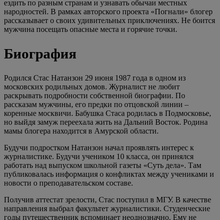
ездить по разным странам и узнавать обычаи местных
народностей. В рамках авторского проекта «Погнали» блогер
рассказывает о своих удивительных приключениях. Не боится
мужчина посещать опасные места и горячие точки.
Биография
Родился Стас Натанзон 29 июня 1987 года в одном из
московских родильных домов. Журналист не любит
раскрывать подробности собственной биографии. По
рассказам мужчины, его предки по отцовской линии –
коренные москвичи. Бабушка Стаса родилась в Подмосковье,
но выйдя замуж переехала жить на Дальний Восток. Родина
мамы блогера находится в Амурской области.
Будучи подростком Натанзон начал проявлять интерес к
журналистике. Будучи учеником 10 класса, он принялся
работать над выпуском школьной газеты «Суть дела». Там
публиковалась информация о конфликтах между учениками и
новости о преподавательском составе.
Получив аттестат зрелости, Стас поступил в МГУ. В качестве
направления выбрал факультет журналистики. Студенческие
годы путешественник вспоминает неоднозначно. Ему не