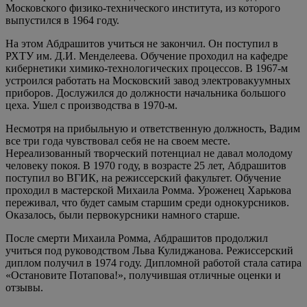
Московского физико-технического института, из которого
выпустился в 1964 году.
На этом Абдрашитов учиться не закончил. Он поступил в
РХТУ им. Д.И. Менделеева. Обучение проходил на кафедре
кибернетики химико-технологических процессов. В 1967-м
устроился работать на Московский завод электровакуумных
приборов. Дослужился до должности начальника большого
цеха. Ушел с производства в 1970-м.
Несмотря на прибыльную и ответственную должность, Вадим
все три года чувствовал себя не на своем месте.
Нереализованный творческий потенциал не давал молодому
человеку покоя. В 1970 году, в возрасте 25 лет, Абдрашитов
поступил во ВГИК, на режиссерский факультет. Обучение
проходил в мастерской Михаила Ромма. Уроженец Харькова
переживал, что будет самым старшим среди однокурсников.
Оказалось, были первокурсники намного старше.
После смерти Михаила Ромма, Абдрашитов продолжил
учиться под руководством Льва Кулиджанова. Режиссерский
диплом получил в 1974 году. Дипломной работой стала сатира
«Остановите Потапова!», получившая отличные оценки и
отзывы.