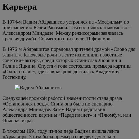
Карьера
В 1974-м Вадим Абдрашитов устроился на «Мосфильм» по
приглашению Юлия Райзмана. Там состоялось знакомство с
Александром Миндадзе. Между режиссерами завязалась
крепкая дружба. Совместно они сняли 11 фильмов.
В 1976-м Абдрашитов порадовал зрителей драмой «Слово для
защиты». Ключевые роли в ленте исполнили известные
советские актеры, среди которых Станислав Любшин и
Галина Яцкина. Спустя 4 года состоялась премьера картины
«Охота на лис», где главная роль досталась Владимиру
Гостюхину.
Следующей громкой работой знаменитости стала драма
«Остановился поезд». Снята она была по сценарию
Александра Миндадзе. Затем Вадим представил
общественности картины «Парад планет» и «Плюмбум, или
Опасная игра».
В тяжелом 1991 году из-под пера Вадима вышла лента
«Армавир». Затем была премьера еще двух довольно