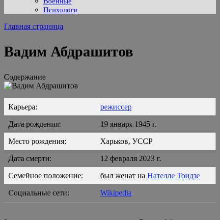
Военные
Психологи
Главная страница
Вадим Абдрашитов
Содержание
Карьера:
режиссер
Дата рождения:
19 января 1945 г.
Место рождения:
Харьков, УССР
Дата смерти:
12 февраля 2023 г.
Семейное положение:
был женат на
Нателле Тоидзе
Социальные сети:
Wikipedia