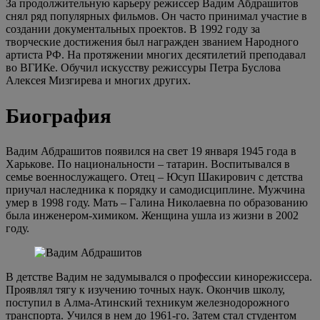
За продолжительную карьеру режиссер Вадим Абдрашитов
снял ряд популярных фильмов. Он часто принимал участие в
создании документальных проектов. В 1992 году за
творческие достижения был награжден званием Народного
артиста РФ. На протяжении многих десятилетий преподавал
во ВГИКе. Обучил искусству режиссуры Петра Буслова
Алексея Мизгирева и многих других.
Биография
Вадим Абдрашитов появился на свет 19 января 1945 года в
Харькове. По национальности – татарин. Воспитывался в
семье военнослужащего. Отец – Юсуп Шакирович с детства
приучал наследника к порядку и самодисциплине. Мужчина
умер в 1998 году. Мать – Галина Николаевна по образованию
была инженером-химиком. Женщина ушла из жизни в 2002
году.
В детстве Вадим не задумывался о профессии кинорежиссера.
Проявлял тягу к изучению точных наук. Окончив школу,
поступил в Алма-Атинский техникум железнодорожного
транспорта. Учился в нем до 1961-го. Затем стал студентом