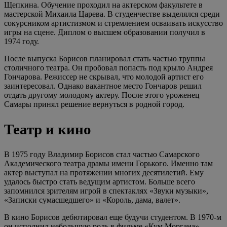
Щепкина. Обучение проходил на актерском факультете в
мастерской Михаила Царева. В студенчестве выделялся среди
сокурсником артистизмом и стремлением осваивать искусство
игры на сцене. Диплом о высшем образовании получил в
1974 году.
После выпуска Борисов планировал стать частью труппы
столичного театра. Он пробовал попасть под крыло Андрея
Гончарова. Режиссер не скрывал, что молодой артист его
заинтересовал. Однако вакантное место Гончаров решил
отдать другому молодому актеру. После этого уроженец
Самары принял решение вернуться в родной город.
Театр и кино
В 1975 году Владимир Борисов стал частью Самарского
Академического театра драмы имени Горького. Именно там
актер выступал на протяжении многих десятилетий. Ему
удалось быстро стать ведущим артистом. Больше всего
запомнился зрителям игрой в спектаклях «Звуки музыки»,
«Записки сумасшедшего» и «Король, дама, валет».
В кино Борисов дебютировал еще будучи студентом. В 1970-м
он исполнил небольшую роль в фильме «Кум Моргана».