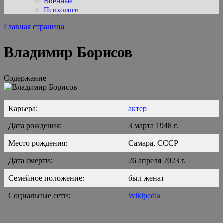
Военные
Психологи
Главная страница
Владимир Борисов
Содержание
Карьера:
актер
Дата рождения:
3 марта 1948 г.
Место рождения:
Самара, СССР
Дата смерти:
26 апреля 2023 г.
Семейное положение:
был женат
Социальные сети:
Wikipedia