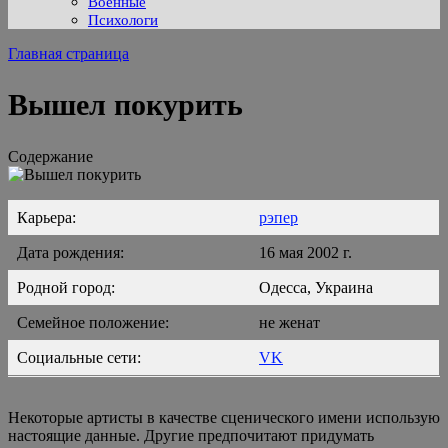
Военные
Психологи
Главная страница
Вышел покурить
Содержание
Карьера:
рэпер
Дата рождения:
16 мая 2002 г.
Родной город:
Одесса, Украина
Семейное положение:
не женат
Социальные сети:
VK
Некоторые артисты в качестве сценического имени использую
настоящие данные. Другие предпочитают придумать