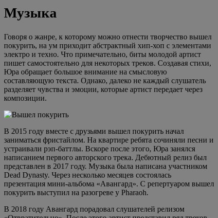
Музыка
Говоря о жанре, к которому можно отнести творчество вышел
покурить, на ум приходит абстрактный хип-хоп с элементами
электро и техно. Что примечательно, биты молодой артист
пишет самостоятельно для некоторых треков. Создавая стихи,
Юра обращает большое внимание на смысловую
составляющую текста. Однако, далеко не каждый слушатель
разделяет чувства и эмоции, которые артист передает через
композиции.
В 2015 году вместе с друзьями вышел покурить начал
заниматься фристайлом. На квартире ребята сочиняли песни и
устраивали рэп-баттлы. Вскоре после этого, Юра занялся
написанием первого авторского трека. Дебютный релиз был
представлен в 2017 году. Музыка была написана участником
Dead Dynasty. Через несколько месяцев состоялась
презентация мини-альбома «Авангард». С репертуаром вышел
покурить выступил на разогреве у Pharaoh.
В 2018 году Авангард порадовал слушателей релизом
«Отвратительно». После этого артист представил ряд треков.