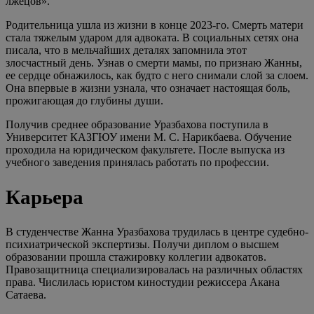
лжецов».
Родительница ушла из жизни в конце 2023-го. Смерть матери
стала тяжелым ударом для адвоката. В социальных сетях она
писала, что в мельчайших деталях запомнила этот
злосчастный день. Узнав о смерти мамы, по признаю Жанны,
ее сердце обнажилось, как будто с него снимали слой за слоем.
Она впервые в жизни узнала, что означает настоящая боль,
прожигающая до глубины души.
Получив среднее образование Уразбахова поступила в
Университет КАЗГЮУ имени М. С. Нарикбаева. Обучение
проходила на юридическом факультете. После выпуска из
учебного заведения принялась работать по профессии.
Карьера
В студенчестве Жанна Уразбахова трудилась в центре судебно-
психиатрической экспертизы. Получи диплом о высшем
образовании прошла стажировку коллегии адвокатов.
Правозащитница специализировалась на различных областях
права. Числилась юристом киностудии режиссера Акана
Сатаева.