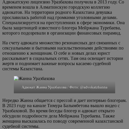
Адвокатскую лицензию Уразбахова получила в 2013 году. Со
временем вошла в Алматинскую городскую коллегию
адвокатов. На территории родного Казахстана девушка
прославилась работой над громкими уголовными делами.
Специализируется на преступлениях в сфере экономики. Она
была защитницей известного блогера Мейржана Туребаева,
которого подозревали в организации финансовых пирамид.
На счету адвоката множество резонансных дел связанных с
сексуальными и бытовыми насильственными действиями по
отношению к женщинам. О себе и новых делах юрист
рассказывает в социальных сетях. Там она освещает истории
жертв и поднимает важные вопросы касаемо судебной
системы Казахстана.
Адвокат Жанна Уразбахова / Фото: @advokatzhanna
Нередко Жанна общается с прессой и дает интервью блогерам.
В 2023 году на канале Тимура Балымбетова вышло видео с
Уразбаховой. Во время беседы блогер и адвокат открыто
обсудили подробности дела Мейржана Туребаева. Также
женщина высказалась по поводу современной казахстанской
судебной системы.