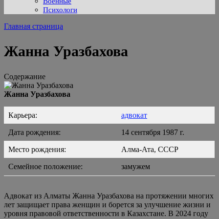
Военные
Психологи
Главная страница
Жанна Уразбахова
Содержание
Жанна Уразбахова
Карьера:
адвокат
Дата рождения:
14 сентября 1987 г.
Место рождения:
Алма-Ата, СССР
Семейное положение:
замужем
Адвокат из Алматы Жанна Уразбахова на протяжении многих
лет защищает права женщин и борется за улучшение жизни и
уровня правовой ответственности в Казахстане. В 2024 году