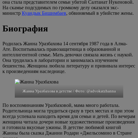
она стала представителем семьи убитой Салтанат Нукеновой.
На скамье подсудимых по громкому делу оказался экс-
министр
Куандык Бишимбаев
, обвиняемый в убийстве жены.
Биография
Родилась Жанна Уразбахова 14 сентября 1987 года в Алма-
Ате. Воспитывалась правозащитница в образованной и
интеллигентной семье. Мать девочки связала жизнь с наукой.
Она трудилась в лаборатории и занималась изучением
бешенства. Женщина любила литературу и прививала интерес
к произведениям наследнице.
Жанна Уразбахова в детстве / Фото: @advokatzhanna
По воспоминаниям Уразбаховой, мама много работала.
Родительница могла трудиться сразу в трех местах и при этом
всегда успевала находить время для семьи и детей. По вечерам
женщина читала дочери новые художественные произведения
и готовила вкусные ужины. В детстве любимой книгой
Жанны была сказка Джанни Родари «Джельсомино в Стране